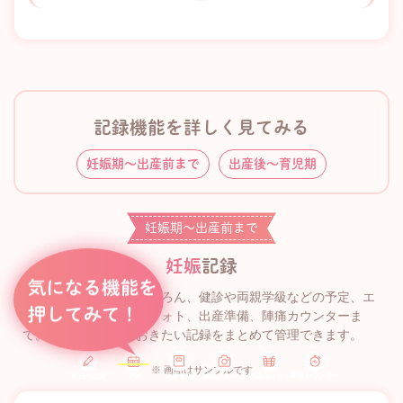
ー
記録機能を詳しく見てみる
妊娠期〜出産前まで
出産後〜育児期
妊娠期〜出産前まで
妊娠
記録
妊娠中の体重管理はもちろん、健診や両親学級などの予定、エ
コー写真やマタニティフォト、出産準備、陣痛カウンターま
で。妊娠期に残しておきたい記録をまとめて管理できます。
※ 画面はサンプルです
予定
陣痛カウンター
今日の記録
体重管理
準備品リスト
成長アルバム