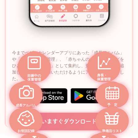
今までベビーカレンダーアプリにあった「成長アルバム」
や「妊娠中の体重管理」、「赤ちゃんの成長記録」などを
ひとつの「記録機能」として集約し、更に新サービスを追
加して便利にご利用いただけるようにアップデートしまし
身長・
妊娠中の
た。
体重管理
体重管理
予 定
成長アルバム
いますぐダウンロード
お世話記録
準備品リスト