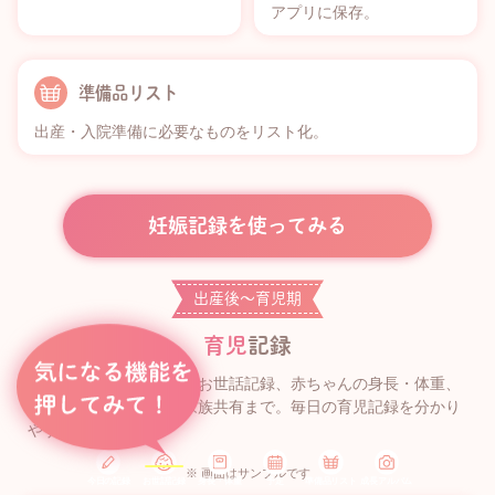
アプリに保存。
準備品リスト
出産・入院準備に必要なものをリスト化。
妊娠記録を使ってみる
出産後〜育児期
育児
記録
授乳・睡眠・排泄などのお世話記録、赤ちゃんの身長・体重、
予定、成長アルバム、家族共有まで。毎日の育児記録を分かり
やすく残せます。
※ 画面はサンプルです
今日の記録
お世話記録
身長・体重
予定
準備品リスト
成長アルバム