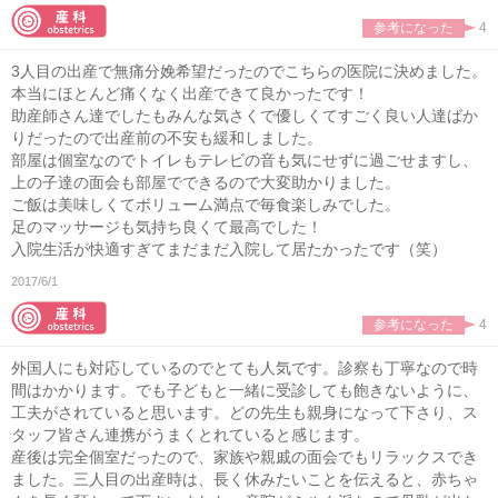
参考になった
4
3人目の出産で無痛分娩希望だったのでこちらの医院に決めました。
本当にほとんど痛くなく出産できて良かったです！
助産師さん達でしたもみんな気さくで優しくてすごく良い人達ばか
りだったので出産前の不安も緩和しました。
部屋は個室なのでトイレもテレビの音も気にせずに過ごせますし、
上の子達の面会も部屋でできるので大変助かりました。
ご飯は美味しくてボリューム満点で毎食楽しみでした。
足のマッサージも気持ち良くて最高でした！
入院生活が快適すぎてまだまだ入院して居たかったです（笑）
2017/6/1
参考になった
4
外国人にも対応しているのでとても人気です。診察も丁寧なので時
間はかかります。でも子どもと一緒に受診しても飽きないように、
工夫がされていると思います。どの先生も親身になって下さり、ス
タッフ皆さん連携がうまくとれていると感じます。
産後は完全個室だったので、家族や親戚の面会でもリラックスでき
ました。三人目の出産時は、長く休みたいことを伝えると、赤ちゃ