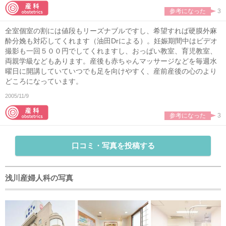
参考になった
3
全室個室の割には値段もリーズナブルですし、希望すれば硬膜外麻
酔分娩も対応してくれます（油田Drによる）。妊娠期間中はビデオ
撮影も一回５００円でしてくれますし、おっぱい教室、育児教室、
両親学級などもあります。産後も赤ちゃんマッサージなどを毎週水
曜日に開講していていつでも足を向けやすく、産前産後の心のより
どころになっています。
2005/11/9
参考になった
3
口コミ・写真を投稿する
浅川産婦人科の写真