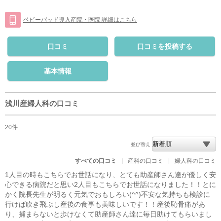
ベビーパッド導入産院・医院 詳細はこちら
口コミ
口コミを投稿する
基本情報
浅川産婦人科の口コミ
20件
並び替え
すべての口コミ
|
産科の口コミ
|
婦人科の口コミ
1人目の時もこちらでお世話になり、とても助産師さん達が優しく安
心できる病院だと思い2人目もこちらでお世話になりました！！とに
かく院長先生が明るく元気でおもしろい(^^)不安な気持ちも検診に
行けば吹き飛ぶし産後の食事も美味しいです！！産後恥骨痛があ
り、捕まらないと歩けなくて助産師さん達に毎日助けてもらいまし