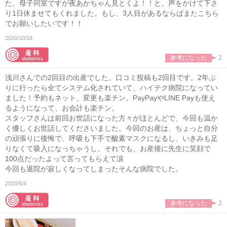
た。母子同室ですが夜あかちゃん見とくよ！！と、声をかけて下さ
り1日休ませてもくれました。もし、3人目があるならばまたこちら
でお願いしたいです！！
2020/10/18
参考になった
2
浅川さんでの2回目の出産でした。口コミ投稿も2回目です。2年ぶ
りに行ったら全てシステム化されていて、ハイテク病院になってい
ました！予約もネット、変更も楽チン。PayPayやLINE Payも使え
るようになって、お会計も楽チン。
スタッフさんは前回お世話になった方々がほとんどで、今回も温か
く優しくお世話してくださいました。今回のお産は、ちょっと自分
の頑張りに後悔で、呼吸も下手で酸素マスクになるし、いきみも足
りなくて吸入になっちゃうし。それでも、お産後に先生に笑顔で
100点だったよって言ってもらえて涙
今回も退院が寂しくなってしまったそんな病院でした。
2020/5/4
参考になった
2