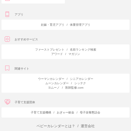
アプリ
妊娠・育児アプリ
/
体重管理アプリ
おすすめサービス
ファーストプレゼント
/
名前ランキング検索
アワード
/
マガジン
関連サイト
ウーマンカレンダー
/
シニアカレンダー
ムーンカレンダー
/
シッテク
ヨムーノ
/
医師監修.com
子育て支援団体
子育て支援機構
/
おぎゃー献金
/
母子栄養懇話会
ベビーカレンダーとは？
/
運営会社