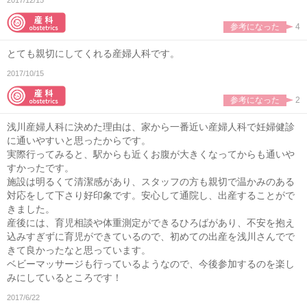
参考になった
4
とても親切にしてくれる産婦人科です。
2017/10/15
参考になった
2
浅川産婦人科に決めた理由は、家から一番近い産婦人科で妊婦健診
に通いやすいと思ったからです。
実際行ってみると、駅からも近くお腹が大きくなってからも通いや
すかったです。
施設は明るくて清潔感があり、スタッフの方も親切で温かみのある
対応をして下さり好印象です。安心して通院し、出産することがで
きました。
産後には、育児相談や体重測定ができるひろばがあり、不安を抱え
込みすぎずに育児ができているので、初めての出産を浅川さんでで
きて良かったなと思っています。
ベビーマッサージも行っているようなので、今後参加するのを楽し
みにしているところです！
2017/6/22