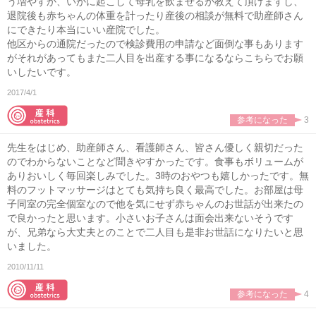
う増やすか、いかに起こして母乳を飲ませるか教えて頂けますし、
退院後も赤ちゃんの体重を計ったり産後の相談が無料で助産師さん
にできたり本当にいい産院でした。
他区からの通院だったので検診費用の申請など面倒な事もあります
がそれがあってもまた二人目を出産する事になるならこちらでお願
いしたいです。
2017/4/1
参考になった
3
先生をはじめ、助産師さん、看護師さん、皆さん優しく親切だった
のでわからないことなど聞きやすかったです。食事もボリュームが
ありおいしく毎回楽しみでした。3時のおやつも嬉しかったです。無
料のフットマッサージはとても気持ち良く最高でした。お部屋は母
子同室の完全個室なので他を気にせず赤ちゃんのお世話が出来たの
で良かったと思います。小さいお子さんは面会出来ないそうです
が、兄弟なら大丈夫とのことで二人目も是非お世話になりたいと思
いました。
2010/11/11
参考になった
4