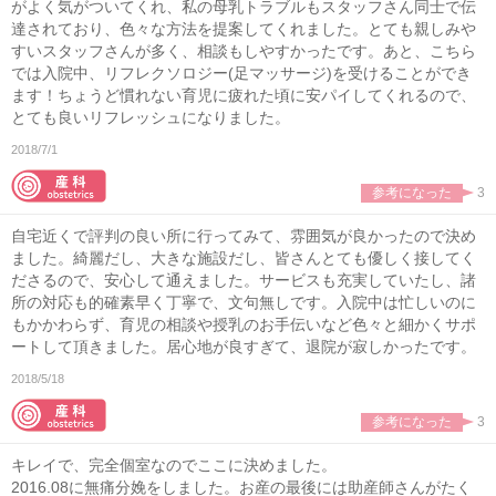
がよく気がついてくれ、私の母乳トラブルもスタッフさん同士で伝
達されており、色々な方法を提案してくれました。とても親しみや
すいスタッフさんが多く、相談もしやすかったです。あと、こちら
では入院中、リフレクソロジー(足マッサージ)を受けることができ
ます！ちょうど慣れない育児に疲れた頃に安パイしてくれるので、
とても良いリフレッシュになりました。
2018/7/1
参考になった
3
自宅近くで評判の良い所に行ってみて、雰囲気が良かったので決め
ました。綺麗だし、大きな施設だし、皆さんとても優しく接してく
ださるので、安心して通えました。サービスも充実していたし、諸
所の対応も的確素早く丁寧で、文句無しです。入院中は忙しいのに
もかかわらず、育児の相談や授乳のお手伝いなど色々と細かくサポ
ートして頂きました。居心地が良すぎて、退院が寂しかったです。
2018/5/18
参考になった
3
キレイで、完全個室なのでここに決めました。
2016.08に無痛分娩をしました。お産の最後には助産師さんがたく