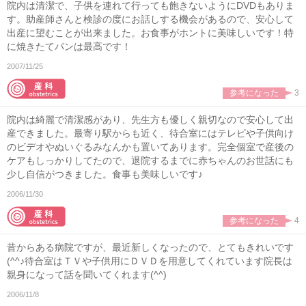
院内は清潔で、子供を連れて行っても飽きないようにDVDもありま
す。助産師さんと検診の度にお話しする機会があるので、安心して
出産に望むことが出来ました。お食事がホントに美味しいです！特
に焼きたてパンは最高です！
2007/11/25
参考になった
3
院内は綺麗で清潔感があり、先生方も優しく親切なので安心して出
産できました。最寄り駅からも近く、待合室にはテレビや子供向け
のビデオやぬいぐるみなんかも置いてあります。完全個室で産後の
ケアもしっかりしてたので、退院するまでに赤ちゃんのお世話にも
少し自信がつきました。食事も美味しいです♪
2006/11/30
参考になった
4
昔からある病院ですが、最近新しくなったので、とてもきれいです
(^^♪待合室はＴＶや子供用にＤＶＤを用意してくれています院長は
親身になって話を聞いてくれます(^^)
2006/11/8