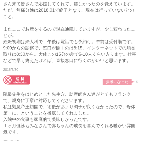
さん来て皆さんで応援してくれて、嬉しかったのを覚えています。
ただ、無痛分娩は2018.01で終了となり、現在は行っていないとの
こと。
またここでお産をするので現在通院していますが、少し変わったこ
とが。
妊娠初期は婦人科で、午後は電話でも予約可。午前は受付順です。
9:00からの診察で、窓口が開くのは8:15。インターネットでの順番
取りは8:30から。大体この15分の差で5-10人くらい入ります。仕事
などで早く終えたければ、直接窓口に行くのがいいと思います。
2018/3/30
参考になった
4
院長先生をはじめとした先生方、助産師さん達がとてもフランク
で、親身に丁寧に対応してくださいます。
私は緊急帝王切開で、術後があまり調子が良くなかったので、母体
第一に、ということを徹底してくれました。
入院中の食事も家庭的で美味しかったです。
１ヶ月健診もみなさんで赤ちゃんの成長を喜んでくれる暖かい雰囲
気です。
2017/12/15