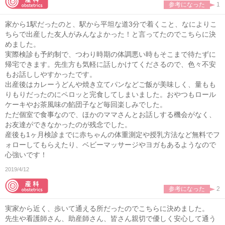
参考になった
1
家から1駅だったのと、駅から平坦な道3分で着くこと、なによりこ
ちらで出産した友人がみんなよかった！と言ってたのでこちらに決
めました。
実際検診も予約制で、つわり時期の体調悪い時もそこまで待たずに
帰宅できます。先生方も気軽に話しかけてくださるので、色々不安
もお話ししやすかったです。
出産後はカレーうどんや焼き立てパンなどご飯が美味しく、量もも
りもりだったのにペロッと完食してしまいました。おやつもロール
ケーキやお茶風味の餡団子など毎回楽しみでした。
ただ個室で食事なので、ほかのママさんとお話しする機会がなく、
お友達ができなかったのが残念でした。
産後も1ヶ月検診までに赤ちゃんの体重測定や授乳方法など無料でフ
ォローしてもらえたり、ベビーマッサージやヨガもあるようなので
心強いです！
2019/4/12
参考になった
2
実家から近く、歩いて通える所だったのでこちらに決めました。
先生や看護師さん、助産師さん、皆さん親切で優しく安心して通う