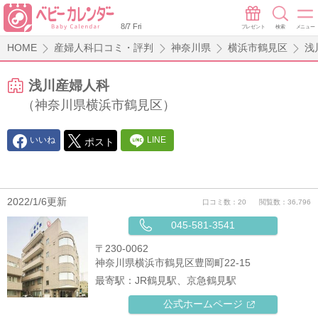
8/7 Fri
プレゼント
検索
メニュー
HOME
産婦人科口コミ・評判
神奈川県
横浜市鶴見区
浅
浅川産婦人科
（神奈川県横浜市鶴見区）
いいね
LINE
ポスト
2022/1/6更新
口コミ数：20
閲覧数：36,796
045-581-3541
〒230-0062
神奈川県横浜市鶴見区豊岡町22-15
最寄駅：
JR鶴見駅、京急鶴見駅
公式ホームページ