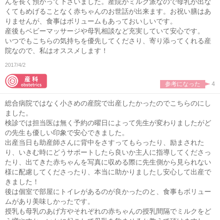
んを長く預かって下さいました。産院がミルク派なので母乳が出な
くてもめげることなく赤ちゃんのお世話が出来ます。お祝い膳はあ
りませんが、食事はボリュームもあっておいしいです。
産後もベビーマッサージや母乳相談など充実していて安心です。
いつでもこちらの気持ちを優先してくださり、寄り添ってくれる産
院なので、私はオススメします！
2017/4/2
参考になった
4
総合病院ではなく小さめの産院で出産したかったのでこちらのにし
ました。
検診では担当医は無く予約の曜日によって先生が変わりましたがど
の先生も優しい印象で安心できました。
出産当日も助産師さんに背中をさすってもらったり、励まされた
り、いきむ時にどうサポートしたら良いか主人に指導してくださっ
たり、出てきた赤ちゃんを写真に収める際に先生側から見られない
様に配慮してくださったり、本当に助かりましたし安心して出産で
きました！
後は個室で部屋にトイレがあるのが良かったのと、食事もボリュー
ムがあり美味しかったです。
授乳も母乳のあげ方やそれぞれの赤ちゃんの授乳間隔でミルクをど