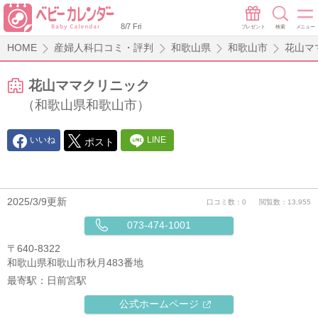
8/7 Fri
プレゼント
検索
メニュー
HOME
産婦人科口コミ・評判
和歌山県
和歌山市
花山マ
花山ママクリニック
（和歌山県和歌山市）
いいね
LINE
ポスト
2025/3/9更新
口コミ数：0
閲覧数：13,955
073-474-1001
〒640-8322
和歌山県和歌山市秋月483番地
最寄駅：
日前宮駅
公式ホームページ