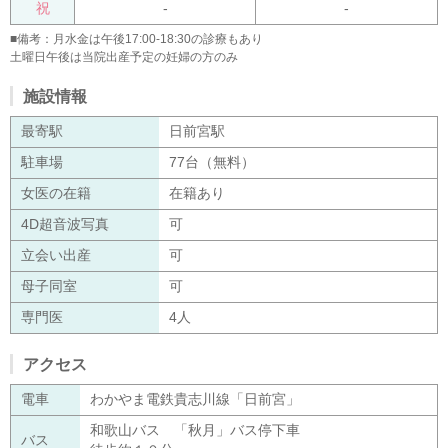
祝
-
-
■備考：月水金は午後17:00-18:30の診療もあり
土曜日午後は当院出産予定の妊婦の方のみ
施設情報
最寄駅
日前宮駅
駐車場
77台（無料）
女医の在籍
在籍あり
4D超音波写真
可
立会い出産
可
母子同室
可
専門医
4人
アクセス
電車
わかやま電鉄貴志川線「日前宮」
和歌山バス 「秋月」バス停下車
バス