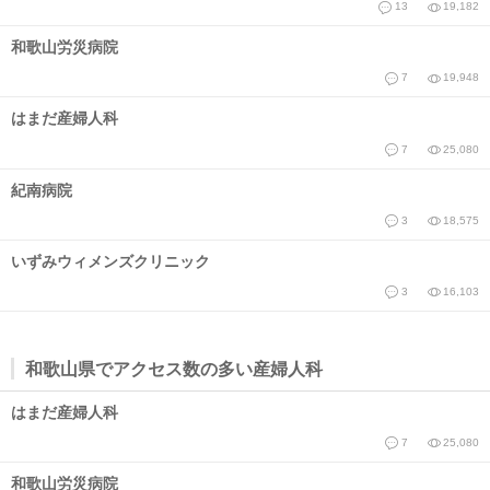
13
19,182
和歌山労災病院
7
19,948
はまだ産婦人科
7
25,080
紀南病院
3
18,575
いずみウィメンズクリニック
3
16,103
和歌山県でアクセス数の多い産婦人科
はまだ産婦人科
7
25,080
和歌山労災病院