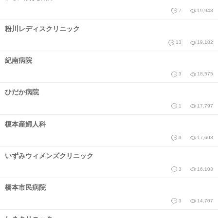
7
19,948
粉川レディスクリニック
13
19,182
紀南病院
3
18,575
ひだか病院
1
17,797
榎本産婦人科
3
17,603
いずみウィメンズクリニック
3
16,103
橋本市民病院
3
14,707