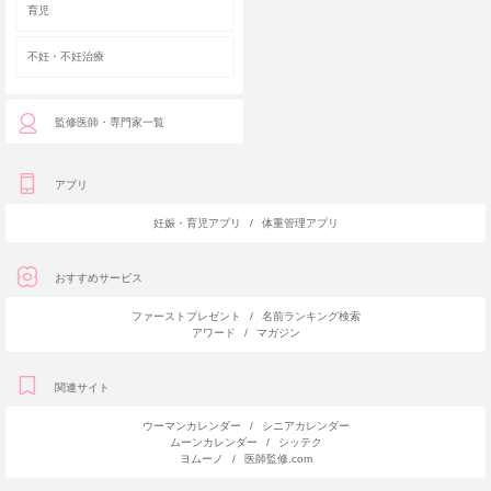
育児
不妊・不妊治療
監修医師・専門家一覧
アプリ
妊娠・育児アプリ
/
体重管理アプリ
おすすめサービス
ファーストプレゼント
/
名前ランキング検索
アワード
/
マガジン
関連サイト
ウーマンカレンダー
/
シニアカレンダー
ムーンカレンダー
/
シッテク
ヨムーノ
/
医師監修.com