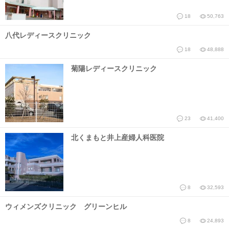
18
50,763
八代レディースクリニック
18
48,888
菊陽レディースクリニック
23
41,400
北くまもと井上産婦人科医院
8
32,593
ウィメンズクリニック グリーンヒル
8
24,893