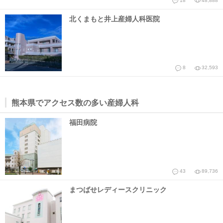
18
48,888
北くまもと井上産婦人科医院
8
32,593
熊本県でアクセス数の多い産婦人科
福田病院
43
89,736
まつばせレディースクリニック