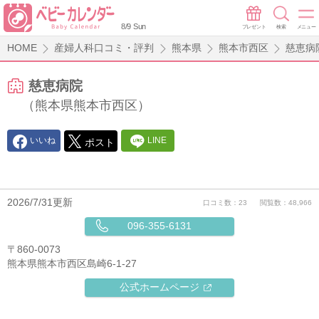
8/9 Sun
プレゼント
検索
メニュー
HOME
産婦人科口コミ・評判
熊本県
熊本市西区
慈恵病
慈恵病院
（熊本県熊本市西区）
いいね
LINE
ポスト
2026/7/31更新
口コミ数：23
閲覧数：48,966
096-355-6131
〒860-0073
熊本県熊本市西区島崎6-1-27
公式ホームページ