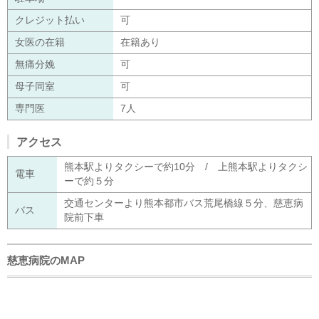
クレジット払い
可
女医の在籍
在籍あり
無痛分娩
可
母子同室
可
専門医
7人
アクセス
熊本駅よりタクシーで約10分 / 上熊本駅よりタクシ
電車
ーで約５分
交通センターより熊本都市バス荒尾橋線５分、慈恵病
バス
院前下車
慈恵病院のMAP