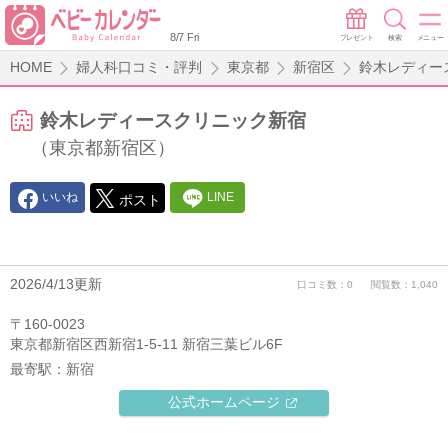
8/7 Fri
プレゼント
検索
メニュー
HOME
婦人科口コミ・評判
東京都
新宿区
鈴木レディー
鈴木レディースクリニック新宿
（東京都新宿区）
いいね
LINE
ポスト
2026/4/13更新
口コミ数：0
閲覧数：1,040
〒160-0023
東京都新宿区西新宿1-5-11 新宿三葉ビル6F
最寄駅：
新宿
公式ホームページ