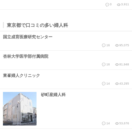
0
3,911
東京都で口コミの多い婦人科
国立成育医療研究センター
16
95,075
杏林大学医学部付属病院
16
81,948
東峯婦人クリニック
14
43,295
砂町産婦人科
14
53,676