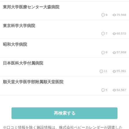
東邦大学医療センター大森病院
9
75,568
東京科学大学病院
7
60,572
昭和大学病院
8
57,868
日本医科大学付属病院
11
55,391
順天堂大学医学部附属順天堂医院
5
54,567
再検索する
※口コミ情報を除く施設情報は、株式会社ベビーカレンダーが調査した