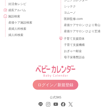
妊活食レシピ
シッテク
成長アルバム
ヨムーノ
施設検索
医師監修.com
産後ケア施設検索
産後ケアサロン ひより青山
産婦人科検索
産後ケアサロン ひより芝浦
婦人科検索
子育て支援団体
子育て支援機構
おぎゃー献金
母子栄養懇話会
ログイン／新規登録
公式SNS