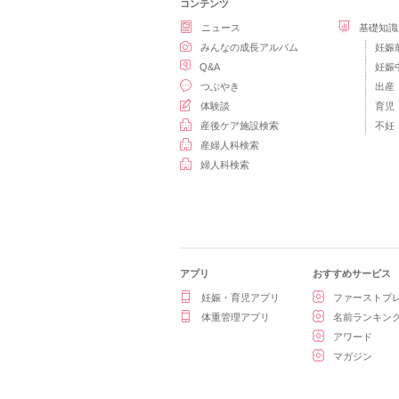
コンテンツ
ニュース
基礎知識
みんなの成長アルバム
妊娠
Q&A
妊娠
つぶやき
出産
体験談
育児
産後ケア施設検索
不妊
産婦人科検索
婦人科検索
アプリ
おすすめサービス
妊娠・育児アプリ
ファーストプ
体重管理アプリ
名前ランキン
アワード
マガジン