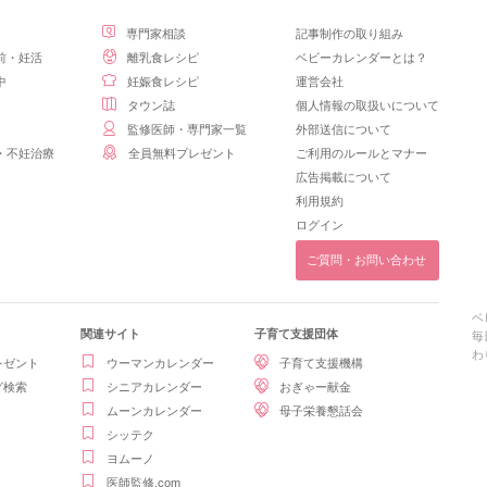
専門家相談
記事制作の取り組み
前・妊活
離乳食レシピ
ベビーカレンダーとは？
中
妊娠食レシピ
運営会社
タウン誌
個人情報の取扱いについて
監修医師・専門家一覧
外部送信について
・不妊治療
全員無料プレゼント
ご利用のルールとマナー
広告掲載について
利用規約
ログイン
ご質問・お問い合わせ
ベ
関連サイト
子育て支援団体
毎
わ
レゼント
ウーマンカレンダー
子育て支援機構
グ検索
シニアカレンダー
おぎゃー献金
ムーンカレンダー
母子栄養懇話会
シッテク
ヨムーノ
医師監修.com