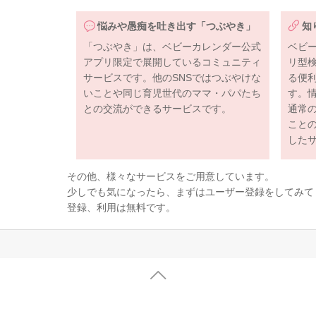
悩みや愚痴を吐き出す「つぶやき」
知
「つぶやき」は、ベビーカレンダー公式
ベビ
アプリ限定で展開しているコミュニティ
リ型
サービスです。他のSNSではつぶやけな
る便
いことや同じ育児世代のママ・パパたち
す。
との交流ができるサービスです。
通常
こと
した
その他、様々なサービスをご用意しています。
少しでも気になったら、まずはユーザー登録をしてみて
登録、利用は無料です。