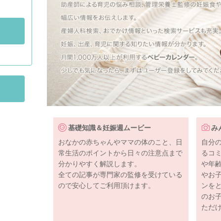
基礎知識＆妊娠週ムービー
み
おなかの赤ちゃんやママの体のこと、日
自分
常生活のポイントから日々の注意点まで
るコ
分かりやすく解説します。
や年
全ての記事が専門家の監修を受けている
やお
ので安心してご利用頂けます。
ンを
のお
ただ