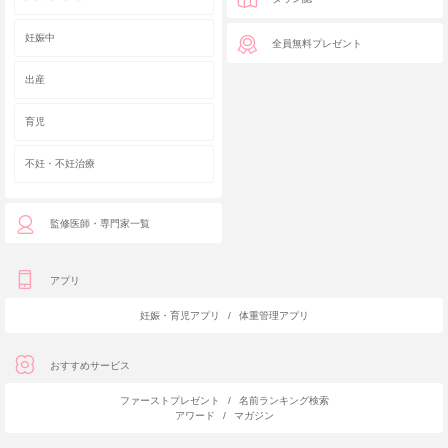
妊娠中
全員無料プレゼント
出産
育児
不妊・不妊治療
監修医師・専門家一覧
アプリ
妊娠・育児アプリ
/
体重管理アプリ
おすすめサービス
ファーストプレゼント
/
名前ランキング検索
アワード
/
マガジン