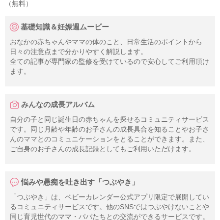
（無料）
基礎知識＆妊娠週ムービー
おなかの赤ちゃんやママの体のこと、日常生活のポイントから
日々の注意点まで分かりやすく解説します。
全ての記事が専門家の監修を受けているので安心してご利用頂け
ます。
みんなの成長アルバム
自分の子と同じ誕生日の赤ちゃんを探せるコミュニティサービス
です。同じ月齢や年齢のお子さんの成長具合を知ることやお子さ
んのママとのコミュニケーションをとることができます。また、
ご自身のお子さんの成長記録としてもご利用いただけます。
悩みや愚痴を吐き出す「つぶやき」
「つぶやき」は、ベビーカレンダー公式アプリ限定で展開してい
るコミュニティサービスです。他のSNSではつぶやけないことや
同じ育児世代のママ・パパたちとの交流ができるサービスです。