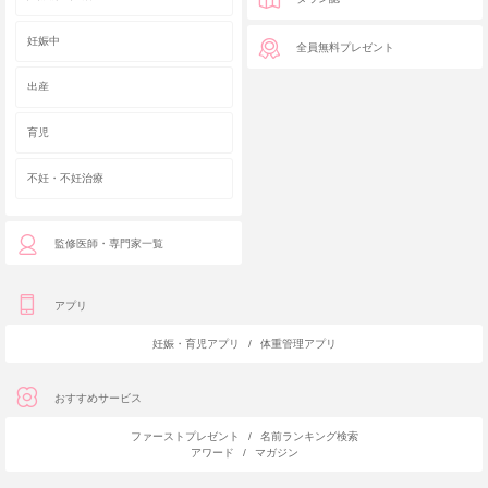
妊娠中
全員無料プレゼント
出産
育児
不妊・不妊治療
監修医師・専門家一覧
アプリ
妊娠・育児アプリ
/
体重管理アプリ
おすすめサービス
ファーストプレゼント
/
名前ランキング検索
アワード
/
マガジン