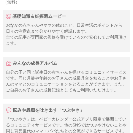
（無料）
基礎知識＆妊娠週ムービー
おなかの赤ちゃんやママの体のこと、日常生活のポイントから
日々の注意点まで分かりやすく解説します。
全ての記事が専門家の監修を受けているので安心してご利用頂け
ます。
みんなの成長アルバム
自分の子と同じ誕生日の赤ちゃんを探せるコミュニティサービス
です。同じ月齢や年齢のお子さんの成長具合を知ることやお子さ
んのママとのコミュニケーションをとることができます。また、
ご自身のお子さんの成長記録としてもご利用いただけます。
悩みや愚痴を吐き出す「つぶやき」
「つぶやき」は、ベビーカレンダー公式アプリ限定で展開してい
るコミュニティサービスです。他のSNSではつぶやけないことや
同じ育児世代のママ・パパたちとの交流ができるサービスです。