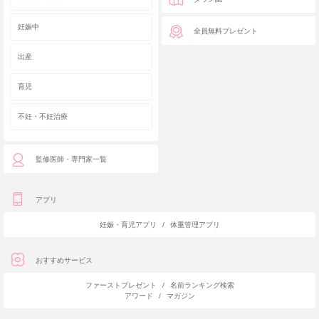
妊娠中
全員無料プレゼント
出産
育児
不妊・不妊治療
監修医師・専門家一覧
アプリ
妊娠・育児アプリ
/
体重管理アプリ
おすすめサービス
ファーストプレゼント
/
名前ランキング検索
アワード
/
マガジン