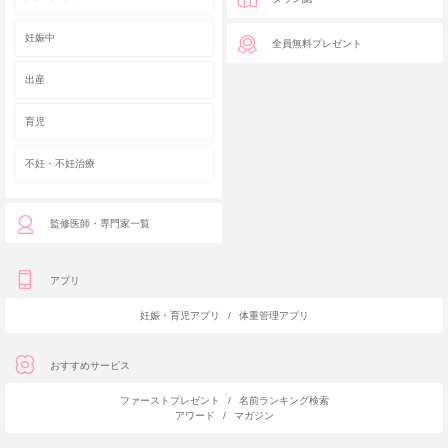
妊娠中
全員無料プレゼント
出産
育児
不妊・不妊治療
監修医師・専門家一覧
アプリ
妊娠・育児アプリ
/
体重管理アプリ
おすすめサービス
ファーストプレゼント
/
名前ランキング検索
アワード
/
マガジン