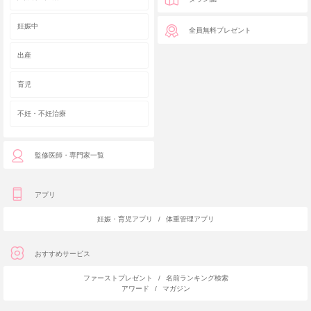
妊娠中
全員無料プレゼント
出産
育児
不妊・不妊治療
監修医師・専門家一覧
アプリ
妊娠・育児アプリ
/
体重管理アプリ
おすすめサービス
ファーストプレゼント
/
名前ランキング検索
アワード
/
マガジン