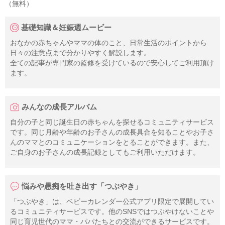
（無料）
基礎知識＆妊娠週ムービー
おなかの赤ちゃんやママの体のこと、日常生活のポイントから
日々の注意点まで分かりやすく解説します。
全ての記事が専門家の監修を受けているので安心してご利用頂け
ます。
みんなの成長アルバム
自分の子と同じ誕生日の赤ちゃんを探せるコミュニティサービス
です。同じ月齢や年齢のお子さんの成長具合を知ることやお子さ
んのママとのコミュニケーションをとることができます。また、
ご自身のお子さんの成長記録としてもご利用いただけます。
悩みや愚痴を吐き出す「つぶやき」
「つぶやき」は、ベビーカレンダー公式アプリ限定で展開してい
るコミュニティサービスです。他のSNSではつぶやけないことや
同じ育児世代のママ・パパたちとの交流ができるサービスです。