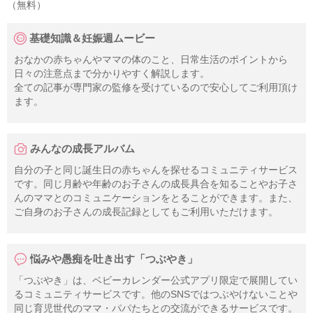
（無料）
基礎知識＆妊娠週ムービー
おなかの赤ちゃんやママの体のこと、日常生活のポイントから
日々の注意点まで分かりやすく解説します。
全ての記事が専門家の監修を受けているので安心してご利用頂け
ます。
みんなの成長アルバム
自分の子と同じ誕生日の赤ちゃんを探せるコミュニティサービス
です。同じ月齢や年齢のお子さんの成長具合を知ることやお子さ
んのママとのコミュニケーションをとることができます。また、
ご自身のお子さんの成長記録としてもご利用いただけます。
悩みや愚痴を吐き出す「つぶやき」
「つぶやき」は、ベビーカレンダー公式アプリ限定で展開してい
るコミュニティサービスです。他のSNSではつぶやけないことや
同じ育児世代のママ・パパたちとの交流ができるサービスです。