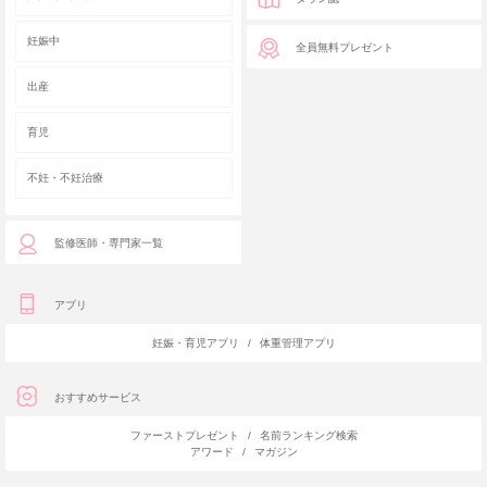
妊娠中
全員無料プレゼント
出産
育児
不妊・不妊治療
監修医師・専門家一覧
アプリ
妊娠・育児アプリ
/
体重管理アプリ
おすすめサービス
ファーストプレゼント
/
名前ランキング検索
アワード
/
マガジン