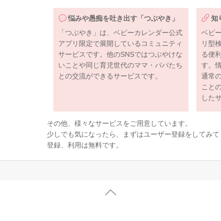
悩みや愚痴を吐き出す「つぶやき」
知
「つぶやき」は、ベビーカレンダー公式
ベビ
アプリ限定で展開しているコミュニティ
リ型
サービスです。他のSNSではつぶやけな
る便
いことや同じ育児世代のママ・パパたち
す。
との交流ができるサービスです。
通常
こと
した
その他、様々なサービスをご用意しています。
少しでも気になったら、まずはユーザー登録をしてみて
登録、利用は無料です。