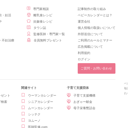
専門家相談
記事制作の取り組み
前・妊活
離乳食レシピ
ベビーカレンダーとは？
中
妊娠食レシピ
運営会社
タウン誌
個人情報の取扱いについて
監修医師・専門家一覧
外部送信について
・不妊治療
全員無料プレゼント
ご利用のルールとマナー
広告掲載について
利用規約
ログイン
ご質問・お問い合わせ
ベ
関連サイト
子育て支援団体
毎
わ
レゼント
ウーマンカレンダー
子育て支援機構
グ検索
シニアカレンダー
おぎゃー献金
ムーンカレンダー
母子栄養懇話会
シッテク
ヨムーノ
医師監修.com