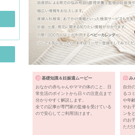
基礎知識＆妊娠週ムービー
み
おなかの赤ちゃんやママの体のこと、日
自分
常生活のポイントから日々の注意点まで
るコ
分かりやすく解説します。
や年
全ての記事が専門家の監修を受けている
やお
ので安心してご利用頂けます。
ンを
のお
ただ