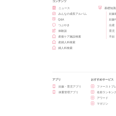
コンテンツ
ニュース
基礎知識
みんなの成長アルバム
妊娠
Q&A
妊娠
つぶやき
出産
体験談
育児
産後ケア施設検索
不妊
産婦人科検索
婦人科検索
アプリ
おすすめサービス
妊娠・育児アプリ
ファーストプ
体重管理アプリ
名前ランキン
アワード
マガジン