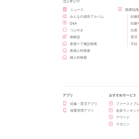
コンテンツ
ニュース
基礎知識
みんなの成長アルバム
妊娠
Q&A
妊娠
つぶやき
出産
体験談
育児
産後ケア施設検索
不妊
産婦人科検索
婦人科検索
アプリ
おすすめサービス
妊娠・育児アプリ
ファーストプ
体重管理アプリ
名前ランキン
アワード
マガジン