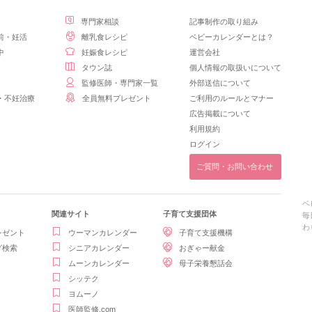
専門家相談
記事制作の取り組み
前・妊活
離乳食レシピ
ベビーカレンダーとは？
中
妊娠食レシピ
運営会社
タウン誌
個人情報の取扱いについて
監修医師・専門家一覧
外部送信について
・不妊治療
全員無料プレゼント
ご利用のルールとマナー
広告掲載について
利用規約
ログイン
ご質問・お問い合わせ
ベ
関連サイト
子育て支援団体
毎
わ
レゼント
ウーマンカレンダー
子育て支援機構
グ検索
シニアカレンダー
おぎゃー献金
ムーンカレンダー
母子栄養懇話会
シッテク
ヨムーノ
医師監修.com