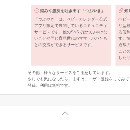
悩みや愚痴を吐き出す「つぶやき」
知
「つぶやき」は、ベビーカレンダー公式
ベビ
アプリ限定で展開しているコミュニティ
リ型
サービスです。他のSNSではつぶやけな
る便
いことや同じ育児世代のママ・パパたち
す。
との交流ができるサービスです。
通常
こと
した
その他、様々なサービスをご用意しています。
少しでも気になったら、まずはユーザー登録をしてみて
登録、利用は無料です。