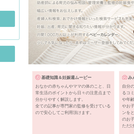
基礎知識＆妊娠週ムービー
み
おなかの赤ちゃんやママの体のこと、日
自分
常生活のポイントから日々の注意点まで
るコ
分かりやすく解説します。
や年
全ての記事が専門家の監修を受けている
やお
ので安心してご利用頂けます。
ンを
のお
ただ