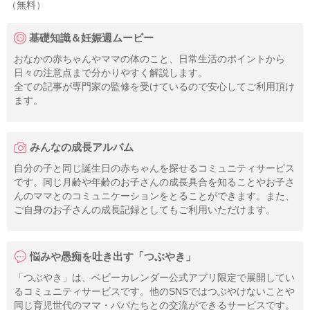
（無料）
基礎知識＆妊娠週ムービー
おなかの赤ちゃんやママの体のこと、日常生活のポイントから
日々の注意点まで分かりやすく解説します。
全ての記事が専門家の監修を受けているので安心してご利用頂け
ます。
みんなの成長アルバム
自分の子と同じ誕生日の赤ちゃんを探せるコミュニティサービス
です。同じ月齢や年齢のお子さんの成長具合を知ることやお子さ
んのママとのコミュニケーションをとることができます。また、
ご自身のお子さんの成長記録としてもご利用いただけます。
悩みや愚痴を吐き出す「つぶやき」
「つぶやき」は、ベビーカレンダー公式アプリ限定で展開してい
るコミュニティサービスです。他のSNSではつぶやけないことや
同じ育児世代のママ・パパたちとの交流ができるサービスです。