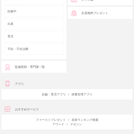
妊娠中
全員無料プレゼント
出産
育児
不妊・不妊治療
監修医師・専門家一覧
アプリ
妊娠・育児アプリ
/
体重管理アプリ
おすすめサービス
ファーストプレゼント
/
名前ランキング検索
アワード
/
マガジン