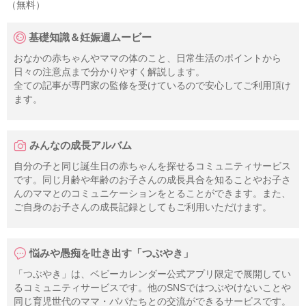
（無料）
基礎知識＆妊娠週ムービー
おなかの赤ちゃんやママの体のこと、日常生活のポイントから
日々の注意点まで分かりやすく解説します。
全ての記事が専門家の監修を受けているので安心してご利用頂け
ます。
みんなの成長アルバム
自分の子と同じ誕生日の赤ちゃんを探せるコミュニティサービス
です。同じ月齢や年齢のお子さんの成長具合を知ることやお子さ
んのママとのコミュニケーションをとることができます。また、
ご自身のお子さんの成長記録としてもご利用いただけます。
悩みや愚痴を吐き出す「つぶやき」
「つぶやき」は、ベビーカレンダー公式アプリ限定で展開してい
るコミュニティサービスです。他のSNSではつぶやけないことや
同じ育児世代のママ・パパたちとの交流ができるサービスです。