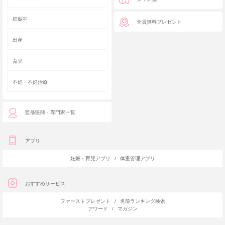
妊娠中
全員無料プレゼント
出産
育児
不妊・不妊治療
監修医師・専門家一覧
アプリ
妊娠・育児アプリ
/
体重管理アプリ
おすすめサービス
ファーストプレゼント
/
名前ランキング検索
アワード
/
マガジン