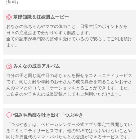
（無料）
基礎知識＆妊娠週ムービー
おなかの赤ちゃんやママの体のこと、日常生活のポイントから
日々の注意点まで分かりやすく解説します。
全ての記事が専門家の監修を受けているので安心してご利用頂け
ます。
みんなの成長アルバム
自分の子と同じ誕生日の赤ちゃんを探せるコミュニティサービス
です。同じ月齢や年齢のお子さんの成長具合を知ることやお子さ
んのママとのコミュニケーションをとることができます。また、
ご自身のお子さんの成長記録としてもご利用いただけます。
悩みや愚痴を吐き出す「つぶやき」
「つぶやき」は、ベビーカレンダー公式アプリ限定で展開してい
るコミュニティサービスです。他のSNSではつぶやけないことや
同じ育児世代のママ・パパたちとの交流ができるサービスです。