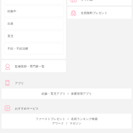
妊娠中
全員無料プレゼント
出産
育児
不妊・不妊治療
監修医師・専門家一覧
アプリ
妊娠・育児アプリ
/
体重管理アプリ
おすすめサービス
ファーストプレゼント
/
名前ランキング検索
アワード
/
マガジン