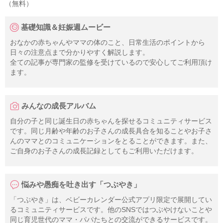
（無料）
基礎知識＆妊娠週ムービー
おなかの赤ちゃんやママの体のこと、日常生活のポイントから
日々の注意点まで分かりやすく解説します。
全ての記事が専門家の監修を受けているので安心してご利用頂け
ます。
みんなの成長アルバム
自分の子と同じ誕生日の赤ちゃんを探せるコミュニティサービス
です。同じ月齢や年齢のお子さんの成長具合を知ることやお子さ
んのママとのコミュニケーションをとることができます。また、
ご自身のお子さんの成長記録としてもご利用いただけます。
悩みや愚痴を吐き出す「つぶやき」
「つぶやき」は、ベビーカレンダー公式アプリ限定で展開してい
るコミュニティサービスです。他のSNSではつぶやけないことや
同じ育児世代のママ・パパたちとの交流ができるサービスです。