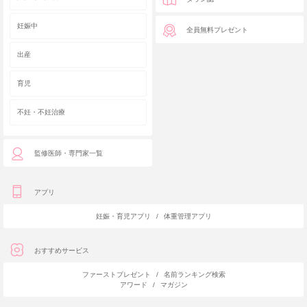
妊娠中
全員無料プレゼント
出産
育児
不妊・不妊治療
監修医師・専門家一覧
アプリ
妊娠・育児アプリ
/
体重管理アプリ
おすすめサービス
ファーストプレゼント
/
名前ランキング検索
アワード
/
マガジン