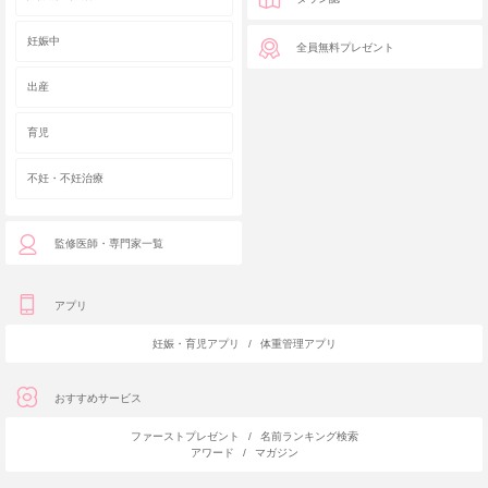
妊娠中
全員無料プレゼント
出産
育児
不妊・不妊治療
監修医師・専門家一覧
アプリ
妊娠・育児アプリ
/
体重管理アプリ
おすすめサービス
ファーストプレゼント
/
名前ランキング検索
アワード
/
マガジン