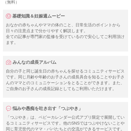
（無料）
基礎知識＆妊娠週ムービー
おなかの赤ちゃんやママの体のこと、日常生活のポイントから
日々の注意点まで分かりやすく解説します。
全ての記事が専門家の監修を受けているので安心してご利用頂け
ます。
みんなの成長アルバム
自分の子と同じ誕生日の赤ちゃんを探せるコミュニティサービス
です。同じ月齢や年齢のお子さんの成長具合を知ることやお子さ
んのママとのコミュニケーションをとることができます。また、
ご自身のお子さんの成長記録としてもご利用いただけます。
悩みや愚痴を吐き出す「つぶやき」
「つぶやき」は、ベビーカレンダー公式アプリ限定で展開してい
るコミュニティサービスです。他のSNSではつぶやけないことや
同じ育児世代のママ・パパたちとの交流ができるサービスです。