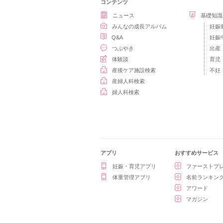
コンテンツ
ニュース
基礎知識
みんなの成長アルバム
妊娠
Q&A
妊娠
つぶやき
出産
体験談
育児
産後ケア施設検索
不妊
産婦人科検索
婦人科検索
アプリ
おすすめサービス
妊娠・育児アプリ
ファーストプ
体重管理アプリ
名前ランキン
アワード
マガジン