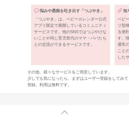
悩みや愚痴を吐き出す「つぶやき」
知
「つぶやき」は、ベビーカレンダー公式
ベビ
アプリ限定で展開しているコミュニティ
リ型
サービスです。他のSNSではつぶやけな
る便
いことや同じ育児世代のママ・パパたち
す。
との交流ができるサービスです。
通常
こと
した
その他、様々なサービスをご用意しています。
少しでも気になったら、まずはユーザー登録をしてみて
登録、利用は無料です。