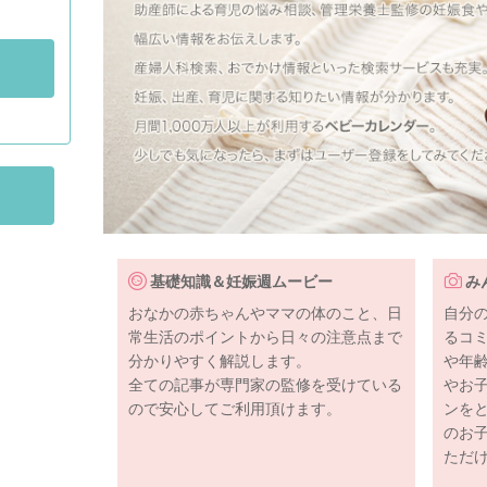
基礎知識＆妊娠週ムービー
み
おなかの赤ちゃんやママの体のこと、日
自分
常生活のポイントから日々の注意点まで
るコ
分かりやすく解説します。
や年
全ての記事が専門家の監修を受けている
やお
ので安心してご利用頂けます。
ンを
のお
ただ