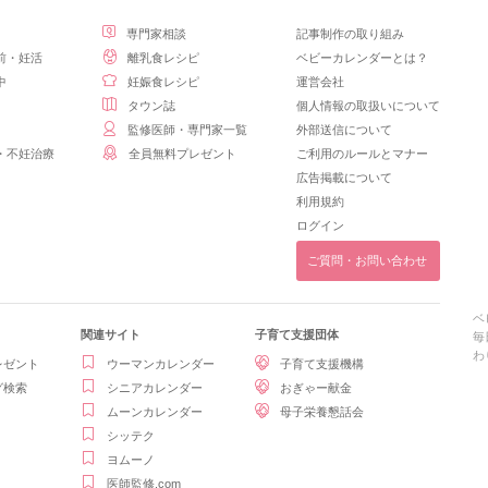
専門家相談
記事制作の取り組み
前・妊活
離乳食レシピ
ベビーカレンダーとは？
中
妊娠食レシピ
運営会社
タウン誌
個人情報の取扱いについて
監修医師・専門家一覧
外部送信について
・不妊治療
全員無料プレゼント
ご利用のルールとマナー
広告掲載について
利用規約
ログイン
ご質問・お問い合わせ
ベ
関連サイト
子育て支援団体
毎
わ
レゼント
ウーマンカレンダー
子育て支援機構
グ検索
シニアカレンダー
おぎゃー献金
ムーンカレンダー
母子栄養懇話会
シッテク
ヨムーノ
医師監修.com