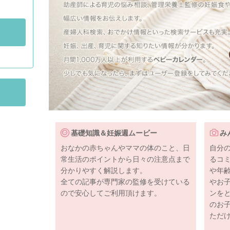
基礎知識＆妊娠週ムービー
み
おなかの赤ちゃんやママの体のこと、日
自分
常生活のポイントから日々の注意点まで
るコ
分かりやすく解説します。
や年
全ての記事が専門家の監修を受けている
やお
ので安心してご利用頂けます。
ンを
のお
ただ