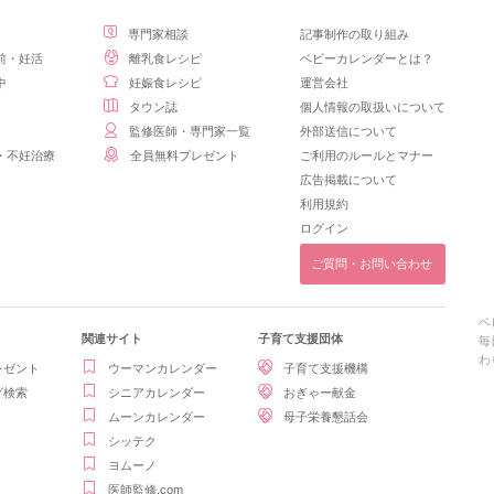
専門家相談
記事制作の取り組み
前・妊活
離乳食レシピ
ベビーカレンダーとは？
中
妊娠食レシピ
運営会社
タウン誌
個人情報の取扱いについて
監修医師・専門家一覧
外部送信について
・不妊治療
全員無料プレゼント
ご利用のルールとマナー
広告掲載について
利用規約
ログイン
ご質問・お問い合わせ
ベ
関連サイト
子育て支援団体
毎
わ
レゼント
ウーマンカレンダー
子育て支援機構
グ検索
シニアカレンダー
おぎゃー献金
ムーンカレンダー
母子栄養懇話会
シッテク
ヨムーノ
医師監修.com