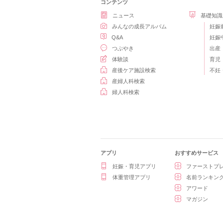
コンテンツ
ニュース
基礎知識
みんなの成長アルバム
妊娠
Q&A
妊娠
つぶやき
出産
体験談
育児
産後ケア施設検索
不妊
産婦人科検索
婦人科検索
アプリ
おすすめサービス
妊娠・育児アプリ
ファーストプ
体重管理アプリ
名前ランキン
アワード
マガジン