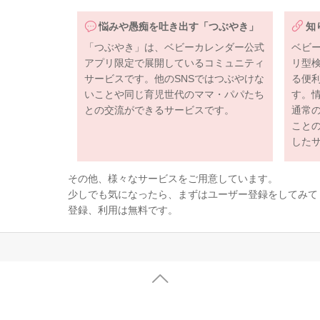
悩みや愚痴を吐き出す「つぶやき」
知
「つぶやき」は、ベビーカレンダー公式
ベビ
アプリ限定で展開しているコミュニティ
リ型
サービスです。他のSNSではつぶやけな
る便
いことや同じ育児世代のママ・パパたち
す。
との交流ができるサービスです。
通常
こと
した
その他、様々なサービスをご用意しています。
少しでも気になったら、まずはユーザー登録をしてみて
登録、利用は無料です。