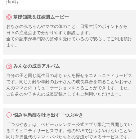
（無料）
基礎知識＆妊娠週ムービー
おなかの赤ちゃんやママの体のこと、日常生活のポイントから
日々の注意点まで分かりやすく解説します。
全ての記事が専門家の監修を受けているので安心してご利用頂け
ます。
みんなの成長アルバム
自分の子と同じ誕生日の赤ちゃんを探せるコミュニティサービス
です。同じ月齢や年齢のお子さんの成長具合を知ることやお子さ
んのママとのコミュニケーションをとることができます。また、
ご自身のお子さんの成長記録としてもご利用いただけます。
悩みや愚痴を吐き出す「つぶやき」
「つぶやき」は、ベビーカレンダー公式アプリ限定で展開してい
るコミュニティサービスです。他のSNSではつぶやけないことや
同じ育児世代のママ・パパたちとの交流ができるサービスです。