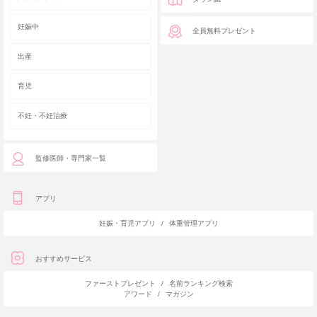
妊娠中
全員無料プレゼント
出産
育児
不妊・不妊治療
監修医師・専門家一覧
アプリ
妊娠・育児アプリ
/
体重管理アプリ
おすすめサービス
ファーストプレゼント
/
名前ランキング検索
アワード
/
マガジン