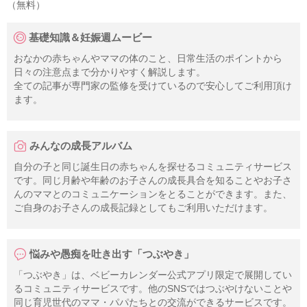
（無料）
基礎知識＆妊娠週ムービー
おなかの赤ちゃんやママの体のこと、日常生活のポイントから
日々の注意点まで分かりやすく解説します。
全ての記事が専門家の監修を受けているので安心してご利用頂け
ます。
みんなの成長アルバム
自分の子と同じ誕生日の赤ちゃんを探せるコミュニティサービス
です。同じ月齢や年齢のお子さんの成長具合を知ることやお子さ
んのママとのコミュニケーションをとることができます。また、
ご自身のお子さんの成長記録としてもご利用いただけます。
悩みや愚痴を吐き出す「つぶやき」
「つぶやき」は、ベビーカレンダー公式アプリ限定で展開してい
るコミュニティサービスです。他のSNSではつぶやけないことや
同じ育児世代のママ・パパたちとの交流ができるサービスです。