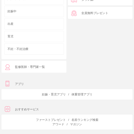
妊娠中
全員無料プレゼント
出産
育児
不妊・不妊治療
監修医師・専門家一覧
アプリ
妊娠・育児アプリ
/
体重管理アプリ
おすすめサービス
ファーストプレゼント
/
名前ランキング検索
アワード
/
マガジン