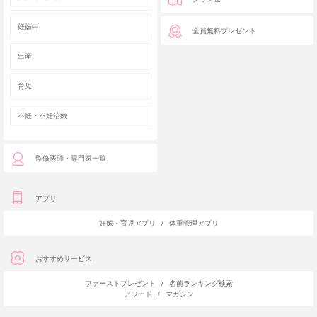
妊娠中
全員無料プレゼント
出産
育児
不妊・不妊治療
監修医師・専門家一覧
アプリ
妊娠・育児アプリ
/
体重管理アプリ
おすすめサービス
ファーストプレゼント
/
名前ランキング検索
アワード
/
マガジン