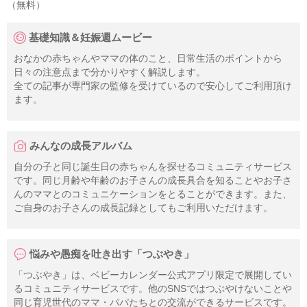
（無料）
基礎知識＆妊娠週ムービー
おなかの赤ちゃんやママの体のこと、日常生活のポイントから
日々の注意点まで分かりやすく解説します。
全ての記事が専門家の監修を受けているので安心してご利用頂け
ます。
みんなの成長アルバム
自分の子と同じ誕生日の赤ちゃんを探せるコミュニティサービス
です。同じ月齢や年齢のお子さんの成長具合を知ることやお子さ
んのママとのコミュニケーションをとることができます。また、
ご自身のお子さんの成長記録としてもご利用いただけます。
悩みや愚痴を吐き出す「つぶやき」
「つぶやき」は、ベビーカレンダー公式アプリ限定で展開してい
るコミュニティサービスです。他のSNSではつぶやけないことや
同じ育児世代のママ・パパたちとの交流ができるサービスです。