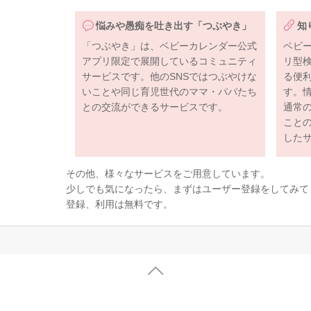
悩みや愚痴を吐き出す「つぶやき」
知
「つぶやき」は、ベビーカレンダー公式
ベビ
アプリ限定で展開しているコミュニティ
リ型
サービスです。他のSNSではつぶやけな
る便
いことや同じ育児世代のママ・パパたち
す。
との交流ができるサービスです。
通常
こと
した
その他、様々なサービスをご用意しています。
少しでも気になったら、まずはユーザー登録をしてみて
登録、利用は無料です。