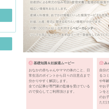
基礎知識＆妊娠週ムービー
み
おなかの赤ちゃんやママの体のこと、日
自分
常生活のポイントから日々の注意点まで
るコ
分かりやすく解説します。
や年
全ての記事が専門家の監修を受けている
やお
ので安心してご利用頂けます。
ンを
のお
ただ