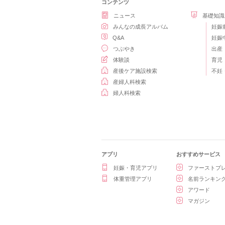
コンテンツ
ニュース
基礎知識
みんなの成長アルバム
妊娠
Q&A
妊娠
つぶやき
出産
体験談
育児
産後ケア施設検索
不妊
産婦人科検索
婦人科検索
アプリ
おすすめサービス
妊娠・育児アプリ
ファーストプ
体重管理アプリ
名前ランキン
アワード
マガジン