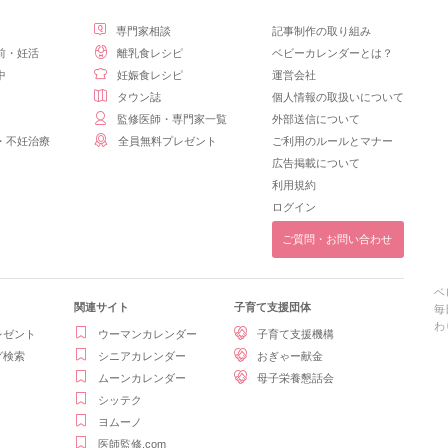
専門家相談
記事制作の取り組み
前・妊活
離乳食レシピ
ベビーカレンダーとは？
中
妊娠食レシピ
運営会社
タウン誌
個人情報の取扱いについて
監修医師・専門家一覧
外部送信について
・不妊治療
全員無料プレゼント
ご利用のルールとマナー
広告掲載について
利用規約
ログイン
ご質問・お問い合わせ
ベ
関連サイト
子育て支援団体
毎
わ
レゼント
ウーマンカレンダー
子育て支援機構
グ検索
シニアカレンダー
おぎゃー献金
ムーンカレンダー
母子栄養懇話会
シッテク
ヨムーノ
医師監修.com