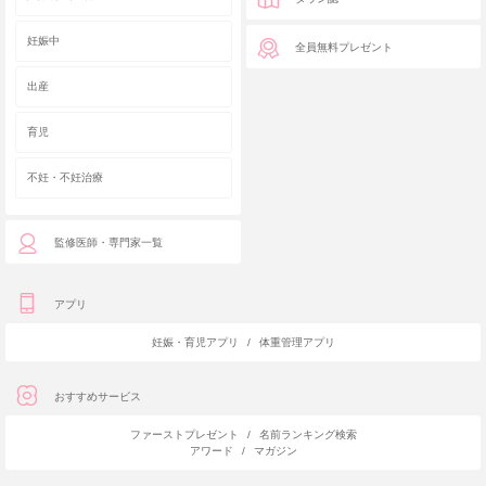
妊娠中
全員無料プレゼント
出産
育児
不妊・不妊治療
監修医師・専門家一覧
アプリ
妊娠・育児アプリ
/
体重管理アプリ
おすすめサービス
ファーストプレゼント
/
名前ランキング検索
アワード
/
マガジン