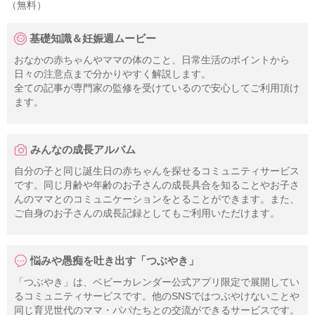
（無料）
基礎知識＆妊娠週ムービー
おなかの赤ちゃんやママの体のこと、日常生活のポイントから
日々の注意点まで分かりやすく解説します。
全ての記事が専門家の監修を受けているので安心してご利用頂け
ます。
みんなの成長アルバム
自分の子と同じ誕生日の赤ちゃんを探せるコミュニティサービス
です。同じ月齢や年齢のお子さんの成長具合を知ることやお子さ
んのママとのコミュニケーションをとることができます。また、
ご自身のお子さんの成長記録としてもご利用いただけます。
悩みや愚痴を吐き出す「つぶやき」
「つぶやき」は、ベビーカレンダー公式アプリ限定で展開してい
るコミュニティサービスです。他のSNSではつぶやけないことや
同じ育児世代のママ・パパたちとの交流ができるサービスです。