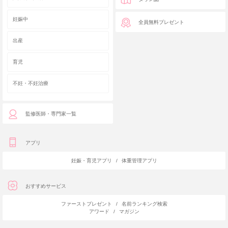
妊娠中
全員無料プレゼント
出産
育児
不妊・不妊治療
監修医師・専門家一覧
アプリ
妊娠・育児アプリ
/
体重管理アプリ
おすすめサービス
ファーストプレゼント
/
名前ランキング検索
アワード
/
マガジン