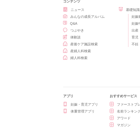
コンテンツ
ニュース
基礎知識
みんなの成長アルバム
妊娠
Q&A
妊娠
つぶやき
出産
体験談
育児
産後ケア施設検索
不妊
産婦人科検索
婦人科検索
アプリ
おすすめサービス
妊娠・育児アプリ
ファーストプ
体重管理アプリ
名前ランキン
アワード
マガジン