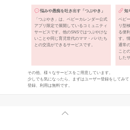
悩みや愚痴を吐き出す「つぶやき」
知
「つぶやき」は、ベビーカレンダー公式
ベビ
アプリ限定で展開しているコミュニティ
リ型
サービスです。他のSNSではつぶやけな
る便
いことや同じ育児世代のママ・パパたち
す。
との交流ができるサービスです。
通常
こと
した
その他、様々なサービスをご用意しています。
少しでも気になったら、まずはユーザー登録をしてみて
登録、利用は無料です。