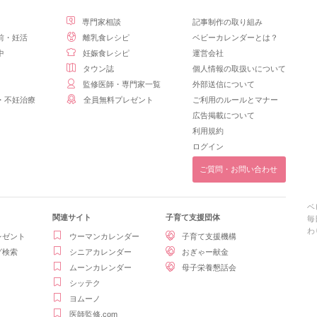
専門家相談
記事制作の取り組み
前・妊活
離乳食レシピ
ベビーカレンダーとは？
中
妊娠食レシピ
運営会社
タウン誌
個人情報の取扱いについて
監修医師・専門家一覧
外部送信について
・不妊治療
全員無料プレゼント
ご利用のルールとマナー
広告掲載について
利用規約
ログイン
ご質問・お問い合わせ
ベ
関連サイト
子育て支援団体
毎
わ
レゼント
ウーマンカレンダー
子育て支援機構
グ検索
シニアカレンダー
おぎゃー献金
ムーンカレンダー
母子栄養懇話会
シッテク
ヨムーノ
医師監修.com