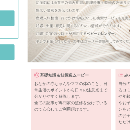
基礎知識＆妊娠週ムービー
み
おなかの赤ちゃんやママの体のこと、日
自分
常生活のポイントから日々の注意点まで
るコ
分かりやすく解説します。
や年
全ての記事が専門家の監修を受けている
やお
ので安心してご利用頂けます。
ンを
のお
ただ