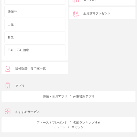
妊娠中
全員無料プレゼント
出産
育児
不妊・不妊治療
監修医師・専門家一覧
アプリ
妊娠・育児アプリ
/
体重管理アプリ
おすすめサービス
ファーストプレゼント
/
名前ランキング検索
アワード
/
マガジン