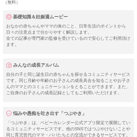
（無料）
基礎知識＆妊娠週ムービー
おなかの赤ちゃんやママの体のこと、日常生活のポイントから
日々の注意点まで分かりやすく解説します。
全ての記事が専門家の監修を受けているので安心してご利用頂け
ます。
みんなの成長アルバム
自分の子と同じ誕生日の赤ちゃんを探せるコミュニティサービス
です。同じ月齢や年齢のお子さんの成長具合を知ることやお子さ
んのママとのコミュニケーションをとることができます。また、
ご自身のお子さんの成長記録としてもご利用いただけます。
悩みや愚痴を吐き出す「つぶやき」
「つぶやき」は、ベビーカレンダー公式アプリ限定で展開してい
るコミュニティサービスです。他のSNSではつぶやけないことや
同じ育児世代のママ・パパたちとの交流ができるサービスです。