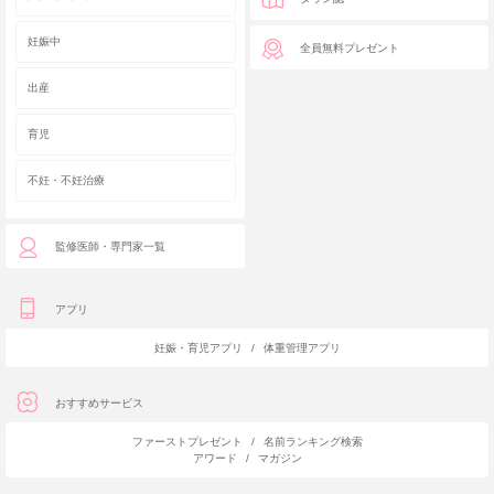
妊娠中
全員無料プレゼント
出産
育児
不妊・不妊治療
監修医師・専門家一覧
アプリ
妊娠・育児アプリ
/
体重管理アプリ
おすすめサービス
ファーストプレゼント
/
名前ランキング検索
アワード
/
マガジン