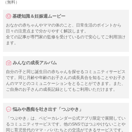
（無料）
基礎知識＆妊娠週ムービー
おなかの赤ちゃんやママの体のこと、日常生活のポイントから
日々の注意点まで分かりやすく解説します。
全ての記事が専門家の監修を受けているので安心してご利用頂け
ます。
みんなの成長アルバム
自分の子と同じ誕生日の赤ちゃんを探せるコミュニティサービス
です。同じ月齢や年齢のお子さんの成長具合を知ることやお子さ
んのママとのコミュニケーションをとることができます。また、
ご自身のお子さんの成長記録としてもご利用いただけます。
悩みや愚痴を吐き出す「つぶやき」
「つぶやき」は、ベビーカレンダー公式アプリ限定で展開してい
るコミュニティサービスです。他のSNSではつぶやけないことや
同じ育児世代のママ・パパたちとの交流ができるサービスです。