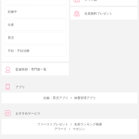
妊娠中
全員無料プレゼント
出産
育児
不妊・不妊治療
監修医師・専門家一覧
アプリ
妊娠・育児アプリ
/
体重管理アプリ
おすすめサービス
ファーストプレゼント
/
名前ランキング検索
アワード
/
マガジン