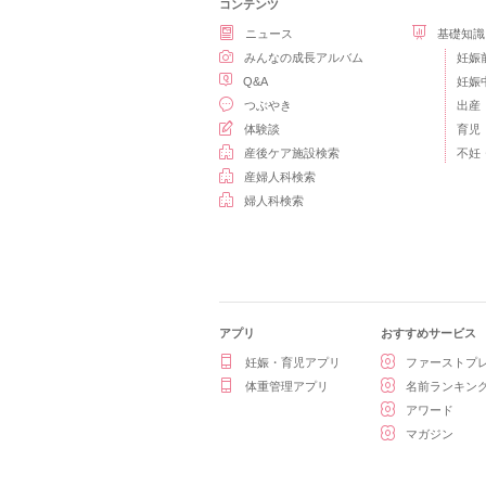
コンテンツ
ニュース
基礎知識
みんなの成長アルバム
妊娠
Q&A
妊娠
つぶやき
出産
体験談
育児
産後ケア施設検索
不妊
産婦人科検索
婦人科検索
アプリ
おすすめサービス
妊娠・育児アプリ
ファーストプ
体重管理アプリ
名前ランキン
アワード
マガジン