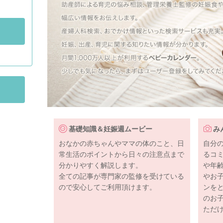
基礎知識＆妊娠週ムービー
み
おなかの赤ちゃんやママの体のこと、日
自分
常生活のポイントから日々の注意点まで
るコ
分かりやすく解説します。
や年
全ての記事が専門家の監修を受けている
やお
ので安心してご利用頂けます。
ンを
のお
ただ