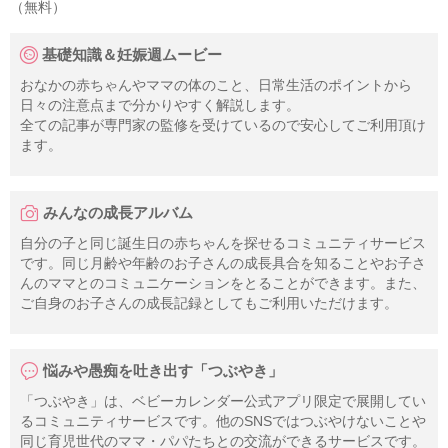
（無料）
基礎知識＆妊娠週ムービー
おなかの赤ちゃんやママの体のこと、日常生活のポイントから
日々の注意点まで分かりやすく解説します。
全ての記事が専門家の監修を受けているので安心してご利用頂け
ます。
みんなの成長アルバム
自分の子と同じ誕生日の赤ちゃんを探せるコミュニティサービス
です。同じ月齢や年齢のお子さんの成長具合を知ることやお子さ
んのママとのコミュニケーションをとることができます。また、
ご自身のお子さんの成長記録としてもご利用いただけます。
悩みや愚痴を吐き出す「つぶやき」
「つぶやき」は、ベビーカレンダー公式アプリ限定で展開してい
るコミュニティサービスです。他のSNSではつぶやけないことや
同じ育児世代のママ・パパたちとの交流ができるサービスです。