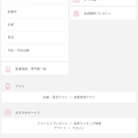
妊娠中
全員無料プレゼント
出産
育児
不妊・不妊治療
監修医師・専門家一覧
アプリ
妊娠・育児アプリ
/
体重管理アプリ
おすすめサービス
ファーストプレゼント
/
名前ランキング検索
アワード
/
マガジン