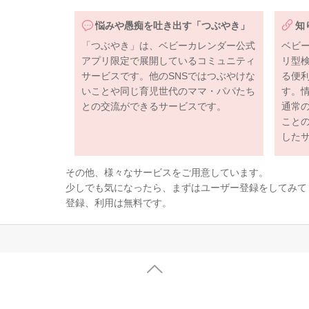
悩みや愚痴を吐き出す「つぶやき」
知
「つぶやき」は、ベビーカレンダー公式
ベビ
アプリ限定で展開しているコミュニティ
リ型
サービスです。他のSNSではつぶやけな
る便
いことや同じ育児世代のママ・パパたち
す。
との交流ができるサービスです。
通常
こと
した
その他、様々なサービスをご用意しています。
少しでも気になったら、まずはユーザー登録をしてみて
登録、利用は無料です。