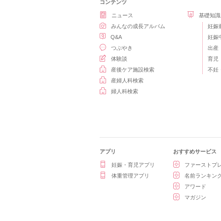
コンテンツ
ニュース
基礎知識
みんなの成長アルバム
妊娠
Q&A
妊娠
つぶやき
出産
体験談
育児
産後ケア施設検索
不妊
産婦人科検索
婦人科検索
アプリ
おすすめサービス
妊娠・育児アプリ
ファーストプ
体重管理アプリ
名前ランキン
アワード
マガジン