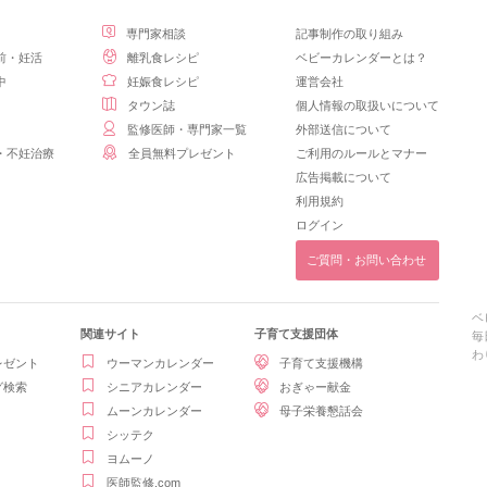
専門家相談
記事制作の取り組み
前・妊活
離乳食レシピ
ベビーカレンダーとは？
中
妊娠食レシピ
運営会社
タウン誌
個人情報の取扱いについて
監修医師・専門家一覧
外部送信について
・不妊治療
全員無料プレゼント
ご利用のルールとマナー
広告掲載について
利用規約
ログイン
ご質問・お問い合わせ
ベ
関連サイト
子育て支援団体
毎
わ
レゼント
ウーマンカレンダー
子育て支援機構
グ検索
シニアカレンダー
おぎゃー献金
ムーンカレンダー
母子栄養懇話会
シッテク
ヨムーノ
医師監修.com