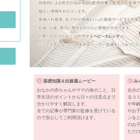
基礎知識＆妊娠週ムービー
み
おなかの赤ちゃんやママの体のこと、日
自分
常生活のポイントから日々の注意点まで
るコ
分かりやすく解説します。
や年
全ての記事が専門家の監修を受けている
やお
ので安心してご利用頂けます。
ンを
のお
ただ