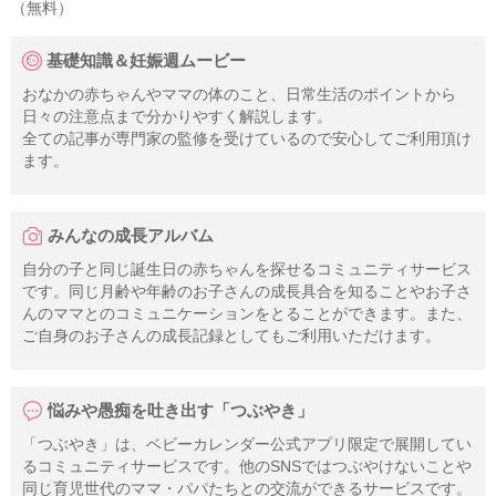
（無料）
基礎知識＆妊娠週ムービー
おなかの赤ちゃんやママの体のこと、日常生活のポイントから
日々の注意点まで分かりやすく解説します。
全ての記事が専門家の監修を受けているので安心してご利用頂け
ます。
みんなの成長アルバム
自分の子と同じ誕生日の赤ちゃんを探せるコミュニティサービス
です。同じ月齢や年齢のお子さんの成長具合を知ることやお子さ
んのママとのコミュニケーションをとることができます。また、
ご自身のお子さんの成長記録としてもご利用いただけます。
悩みや愚痴を吐き出す「つぶやき」
「つぶやき」は、ベビーカレンダー公式アプリ限定で展開してい
るコミュニティサービスです。他のSNSではつぶやけないことや
同じ育児世代のママ・パパたちとの交流ができるサービスです。