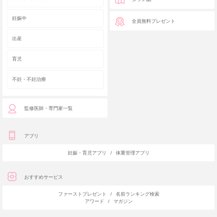
妊娠中
全員無料プレゼント
出産
育児
不妊・不妊治療
監修医師・専門家一覧
アプリ
妊娠・育児アプリ
/
体重管理アプリ
おすすめサービス
ファーストプレゼント
/
名前ランキング検索
アワード
/
マガジン