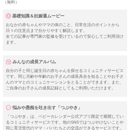
（無料）
基礎知識＆妊娠週ムービー
おなかの赤ちゃんやママの体のこと、日常生活のポイントから
日々の注意点まで分かりやすく解説します。
全ての記事が専門家の監修を受けているので安心してご利用頂け
ます。
みんなの成長アルバム
自分の子と同じ誕生日の赤ちゃんを探せるコミュニティサービス
です。同じ月齢や年齢のお子さんの成長具合を知ることやお子さ
んのママとのコミュニケーションをとることができます。また、
ご自身のお子さんの成長記録としてもご利用いただけます。
悩みや愚痴を吐き出す「つぶやき」
「つぶやき」は、ベビーカレンダー公式アプリ限定で展開してい
るコミュニティサービスです。他のSNSではつぶやけないことや
同じ育児世代のママ・パパたちとの交流ができるサービスです。