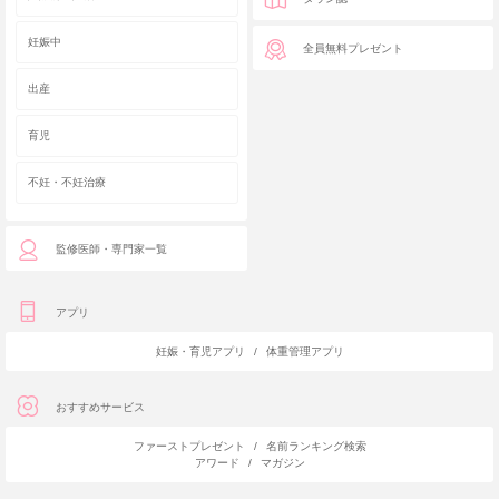
妊娠中
全員無料プレゼント
出産
育児
不妊・不妊治療
監修医師・専門家一覧
アプリ
妊娠・育児アプリ
/
体重管理アプリ
おすすめサービス
ファーストプレゼント
/
名前ランキング検索
アワード
/
マガジン