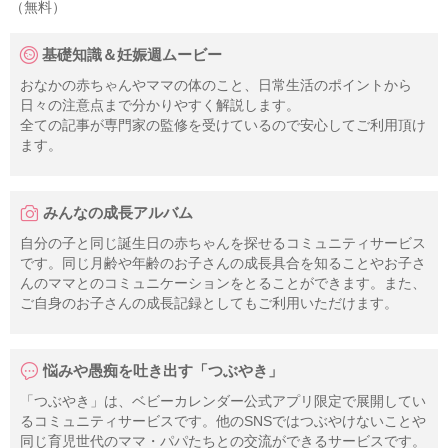
（無料）
基礎知識＆妊娠週ムービー
おなかの赤ちゃんやママの体のこと、日常生活のポイントから
日々の注意点まで分かりやすく解説します。
全ての記事が専門家の監修を受けているので安心してご利用頂け
ます。
みんなの成長アルバム
自分の子と同じ誕生日の赤ちゃんを探せるコミュニティサービス
です。同じ月齢や年齢のお子さんの成長具合を知ることやお子さ
んのママとのコミュニケーションをとることができます。また、
ご自身のお子さんの成長記録としてもご利用いただけます。
悩みや愚痴を吐き出す「つぶやき」
「つぶやき」は、ベビーカレンダー公式アプリ限定で展開してい
るコミュニティサービスです。他のSNSではつぶやけないことや
同じ育児世代のママ・パパたちとの交流ができるサービスです。