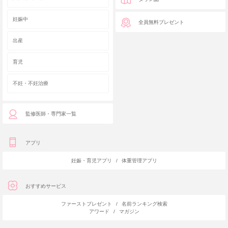
妊娠中
全員無料プレゼント
出産
育児
不妊・不妊治療
監修医師・専門家一覧
アプリ
妊娠・育児アプリ
/
体重管理アプリ
おすすめサービス
ファーストプレゼント
/
名前ランキング検索
アワード
/
マガジン