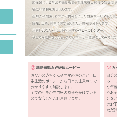
基礎知識＆妊娠週ムービー
み
おなかの赤ちゃんやママの体のこと、日
自分
常生活のポイントから日々の注意点まで
るコ
分かりやすく解説します。
や年
全ての記事が専門家の監修を受けている
やお
ので安心してご利用頂けます。
ンを
のお
ただ