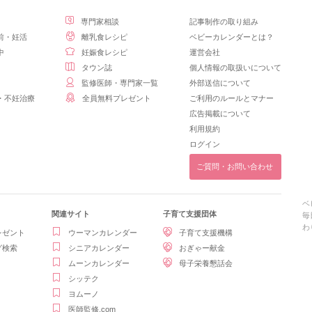
専門家相談
記事制作の取り組み
前・妊活
離乳食レシピ
ベビーカレンダーとは？
中
妊娠食レシピ
運営会社
タウン誌
個人情報の取扱いについて
監修医師・専門家一覧
外部送信について
・不妊治療
全員無料プレゼント
ご利用のルールとマナー
広告掲載について
利用規約
ログイン
ご質問・お問い合わせ
ベ
関連サイト
子育て支援団体
毎
わ
レゼント
ウーマンカレンダー
子育て支援機構
グ検索
シニアカレンダー
おぎゃー献金
ムーンカレンダー
母子栄養懇話会
シッテク
ヨムーノ
医師監修.com