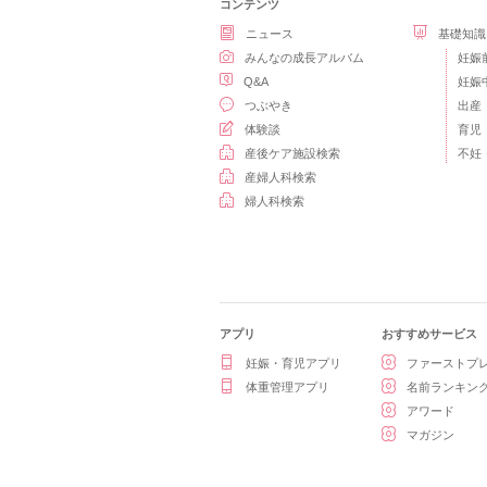
コンテンツ
ニュース
基礎知識
みんなの成長アルバム
妊娠
Q&A
妊娠
つぶやき
出産
体験談
育児
産後ケア施設検索
不妊
産婦人科検索
婦人科検索
アプリ
おすすめサービス
妊娠・育児アプリ
ファーストプ
体重管理アプリ
名前ランキン
アワード
マガジン