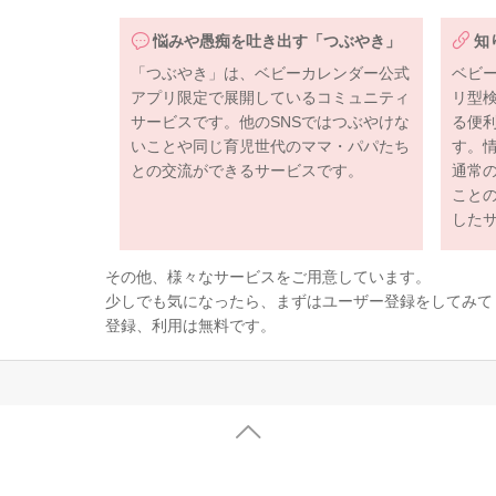
悩みや愚痴を吐き出す「つぶやき」
知
「つぶやき」は、ベビーカレンダー公式
ベビ
アプリ限定で展開しているコミュニティ
リ型
サービスです。他のSNSではつぶやけな
る便
いことや同じ育児世代のママ・パパたち
す。
との交流ができるサービスです。
通常
こと
した
その他、様々なサービスをご用意しています。
少しでも気になったら、まずはユーザー登録をしてみて
登録、利用は無料です。