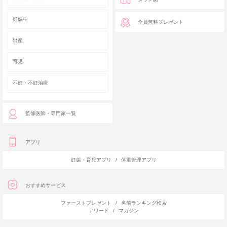
妊娠中
全員無料プレゼント
出産
育児
不妊・不妊治療
監修医師・専門家一覧
アプリ
妊娠・育児アプリ
/
体重管理アプリ
おすすめサービス
ファーストプレゼント
/
名前ランキング検索
アワード
/
マガジン