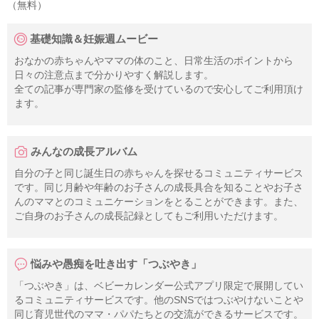
（無料）
基礎知識＆妊娠週ムービー
おなかの赤ちゃんやママの体のこと、日常生活のポイントから
日々の注意点まで分かりやすく解説します。
全ての記事が専門家の監修を受けているので安心してご利用頂け
ます。
みんなの成長アルバム
自分の子と同じ誕生日の赤ちゃんを探せるコミュニティサービス
です。同じ月齢や年齢のお子さんの成長具合を知ることやお子さ
んのママとのコミュニケーションをとることができます。また、
ご自身のお子さんの成長記録としてもご利用いただけます。
悩みや愚痴を吐き出す「つぶやき」
「つぶやき」は、ベビーカレンダー公式アプリ限定で展開してい
るコミュニティサービスです。他のSNSではつぶやけないことや
同じ育児世代のママ・パパたちとの交流ができるサービスです。