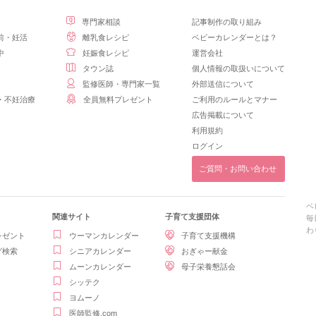
専門家相談
記事制作の取り組み
前・妊活
離乳食レシピ
ベビーカレンダーとは？
中
妊娠食レシピ
運営会社
タウン誌
個人情報の取扱いについて
監修医師・専門家一覧
外部送信について
・不妊治療
全員無料プレゼント
ご利用のルールとマナー
広告掲載について
利用規約
ログイン
ご質問・お問い合わせ
ベ
関連サイト
子育て支援団体
毎
わ
レゼント
ウーマンカレンダー
子育て支援機構
グ検索
シニアカレンダー
おぎゃー献金
ムーンカレンダー
母子栄養懇話会
シッテク
ヨムーノ
医師監修.com