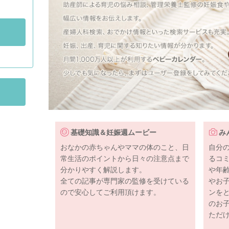
基礎知識＆妊娠週ムービー
み
おなかの赤ちゃんやママの体のこと、日
自分
常生活のポイントから日々の注意点まで
るコ
分かりやすく解説します。
や年
全ての記事が専門家の監修を受けている
やお
ので安心してご利用頂けます。
ンを
のお
ただ