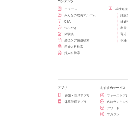
コンテンツ
ニュース
基礎知識
みんなの成長アルバム
妊娠
Q&A
妊娠
つぶやき
出産
体験談
育児
産後ケア施設検索
不妊
産婦人科検索
婦人科検索
アプリ
おすすめサービス
妊娠・育児アプリ
ファーストプ
体重管理アプリ
名前ランキン
アワード
マガジン