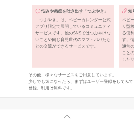
悩みや愚痴を吐き出す「つぶやき」
知
「つぶやき」は、ベビーカレンダー公式
ベビ
アプリ限定で展開しているコミュニティ
リ型
サービスです。他のSNSではつぶやけな
る便
いことや同じ育児世代のママ・パパたち
す。
との交流ができるサービスです。
通常
こと
した
その他、様々なサービスをご用意しています。
少しでも気になったら、まずはユーザー登録をしてみて
登録、利用は無料です。