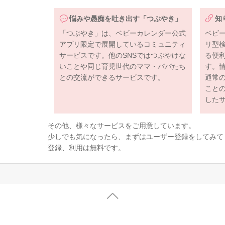
悩みや愚痴を吐き出す「つぶやき」
知
「つぶやき」は、ベビーカレンダー公式
ベビ
アプリ限定で展開しているコミュニティ
リ型
サービスです。他のSNSではつぶやけな
る便
いことや同じ育児世代のママ・パパたち
す。
との交流ができるサービスです。
通常
こと
した
その他、様々なサービスをご用意しています。
少しでも気になったら、まずはユーザー登録をしてみて
登録、利用は無料です。