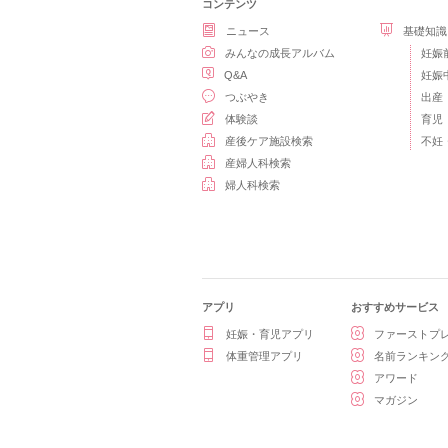
コンテンツ
ニュース
基礎知識
みんなの成長アルバム
妊娠
Q&A
妊娠
つぶやき
出産
体験談
育児
産後ケア施設検索
不妊
産婦人科検索
婦人科検索
アプリ
おすすめサービス
妊娠・育児アプリ
ファーストプ
体重管理アプリ
名前ランキン
アワード
マガジン