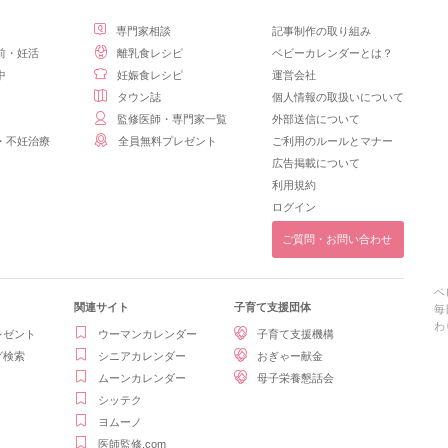
専門家相談
記事制作の取り組み
前・妊活
離乳食レシピ
ベビーカレンダーとは？
中
妊娠食レシピ
運営会社
タウン誌
個人情報の取扱いについて
監修医師・専門家一覧
外部送信について
・不妊治療
全員無料プレゼント
ご利用のルールとマナー
広告掲載について
利用規約
ログイン
ご質問・お問い合わせ
ベ
関連サイト
子育て支援団体
毎
わ
レゼント
ウーマンカレンダー
子育て支援機構
グ検索
シニアカレンダー
おぎゃー献金
ムーンカレンダー
母子栄養懇話会
シッテク
ヨムーノ
医師監修.com