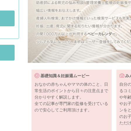
基礎知識＆妊娠週ムービー
み
おなかの赤ちゃんやママの体のこと、日
自分
常生活のポイントから日々の注意点まで
るコ
分かりやすく解説します。
や年
全ての記事が専門家の監修を受けている
やお
ので安心してご利用頂けます。
ンを
のお
ただ