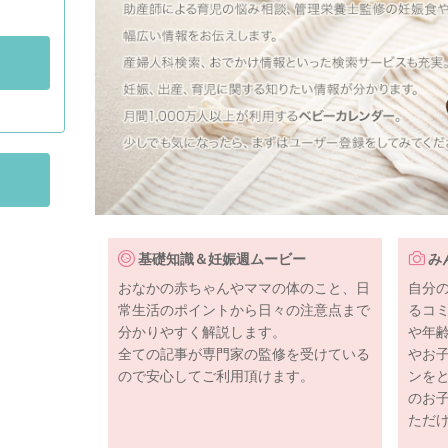
基礎知識＆妊娠週ムービー
み
おなかの赤ちゃんやママの体のこと、日
自分
常生活のポイントから日々の注意点まで
るコ
分かりやすく解説します。
や年
全ての記事が専門家の監修を受けている
やお
ので安心してご利用頂けます。
ンを
のお
ただ