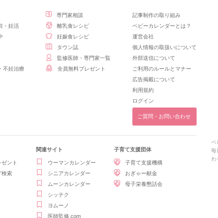
専門家相談
記事制作の取り組み
前・妊活
離乳食レシピ
ベビーカレンダーとは？
中
妊娠食レシピ
運営会社
タウン誌
個人情報の取扱いについて
監修医師・専門家一覧
外部送信について
・不妊治療
全員無料プレゼント
ご利用のルールとマナー
広告掲載について
利用規約
ログイン
ご質問・お問い合わせ
ベ
関連サイト
子育て支援団体
毎
わ
レゼント
ウーマンカレンダー
子育て支援機構
グ検索
シニアカレンダー
おぎゃー献金
ムーンカレンダー
母子栄養懇話会
シッテク
ヨムーノ
医師監修.com