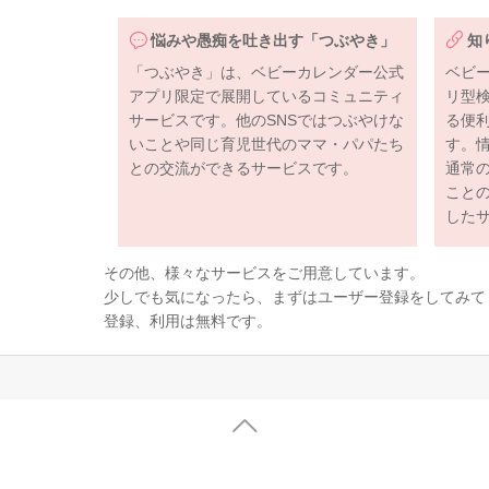
悩みや愚痴を吐き出す「つぶやき」
知
「つぶやき」は、ベビーカレンダー公式
ベビ
アプリ限定で展開しているコミュニティ
リ型
サービスです。他のSNSではつぶやけな
る便
いことや同じ育児世代のママ・パパたち
す。
との交流ができるサービスです。
通常
こと
した
その他、様々なサービスをご用意しています。
少しでも気になったら、まずはユーザー登録をしてみて
登録、利用は無料です。