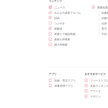
コンテンツ
ニュース
基礎知識
みんなの成長アルバム
妊娠
Q&A
妊娠
つぶやき
出産
体験談
育児
産後ケア施設検索
不妊
産婦人科検索
婦人科検索
アプリ
おすすめサービス
妊娠・育児アプリ
ファーストプ
体重管理アプリ
名前ランキン
アワード
マガジン