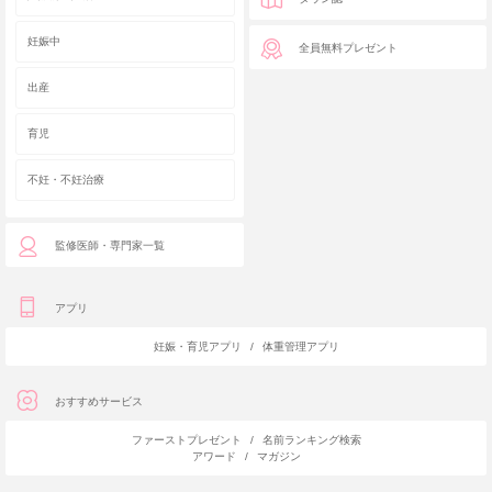
妊娠中
全員無料プレゼント
出産
育児
不妊・不妊治療
監修医師・専門家一覧
アプリ
妊娠・育児アプリ
/
体重管理アプリ
おすすめサービス
ファーストプレゼント
/
名前ランキング検索
アワード
/
マガジン