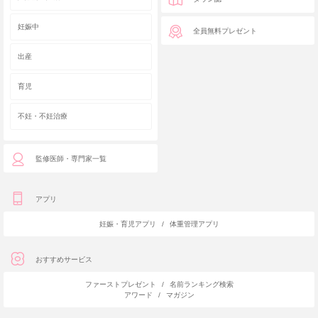
妊娠中
全員無料プレゼント
出産
育児
不妊・不妊治療
監修医師・専門家一覧
アプリ
妊娠・育児アプリ
/
体重管理アプリ
おすすめサービス
ファーストプレゼント
/
名前ランキング検索
アワード
/
マガジン