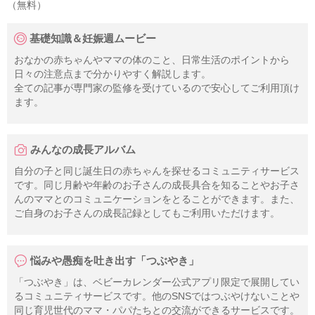
（無料）
基礎知識＆妊娠週ムービー
おなかの赤ちゃんやママの体のこと、日常生活のポイントから
日々の注意点まで分かりやすく解説します。
全ての記事が専門家の監修を受けているので安心してご利用頂け
ます。
みんなの成長アルバム
自分の子と同じ誕生日の赤ちゃんを探せるコミュニティサービス
です。同じ月齢や年齢のお子さんの成長具合を知ることやお子さ
んのママとのコミュニケーションをとることができます。また、
ご自身のお子さんの成長記録としてもご利用いただけます。
悩みや愚痴を吐き出す「つぶやき」
「つぶやき」は、ベビーカレンダー公式アプリ限定で展開してい
るコミュニティサービスです。他のSNSではつぶやけないことや
同じ育児世代のママ・パパたちとの交流ができるサービスです。