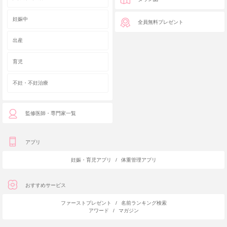
妊娠中
全員無料プレゼント
出産
育児
不妊・不妊治療
監修医師・専門家一覧
アプリ
妊娠・育児アプリ
/
体重管理アプリ
おすすめサービス
ファーストプレゼント
/
名前ランキング検索
アワード
/
マガジン