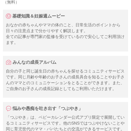
（無料）
基礎知識＆妊娠週ムービー
おなかの赤ちゃんやママの体のこと、日常生活のポイントから
日々の注意点まで分かりやすく解説します。
全ての記事が専門家の監修を受けているので安心してご利用頂け
ます。
みんなの成長アルバム
自分の子と同じ誕生日の赤ちゃんを探せるコミュニティサービス
です。同じ月齢や年齢のお子さんの成長具合を知ることやお子さ
んのママとのコミュニケーションをとることができます。また、
ご自身のお子さんの成長記録としてもご利用いただけます。
悩みや愚痴を吐き出す「つぶやき」
「つぶやき」は、ベビーカレンダー公式アプリ限定で展開してい
るコミュニティサービスです。他のSNSではつぶやけないことや
同じ育児世代のママ・パパたちとの交流ができるサービスです。