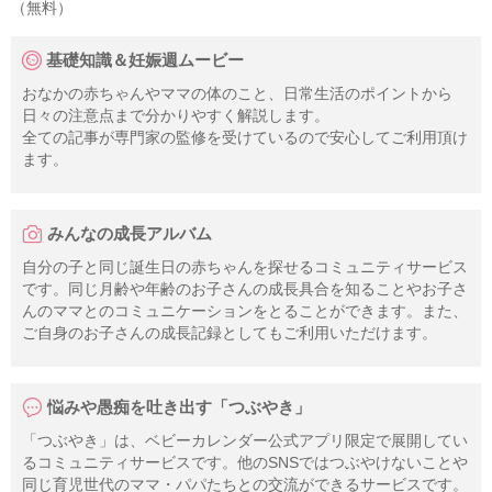
（無料）
基礎知識＆妊娠週ムービー
おなかの赤ちゃんやママの体のこと、日常生活のポイントから
日々の注意点まで分かりやすく解説します。
全ての記事が専門家の監修を受けているので安心してご利用頂け
ます。
みんなの成長アルバム
自分の子と同じ誕生日の赤ちゃんを探せるコミュニティサービス
です。同じ月齢や年齢のお子さんの成長具合を知ることやお子さ
んのママとのコミュニケーションをとることができます。また、
ご自身のお子さんの成長記録としてもご利用いただけます。
悩みや愚痴を吐き出す「つぶやき」
「つぶやき」は、ベビーカレンダー公式アプリ限定で展開してい
るコミュニティサービスです。他のSNSではつぶやけないことや
同じ育児世代のママ・パパたちとの交流ができるサービスです。