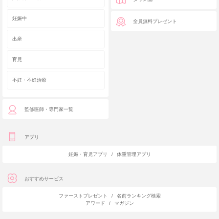
妊娠中
全員無料プレゼント
出産
育児
不妊・不妊治療
監修医師・専門家一覧
アプリ
妊娠・育児アプリ
/
体重管理アプリ
おすすめサービス
ファーストプレゼント
/
名前ランキング検索
アワード
/
マガジン