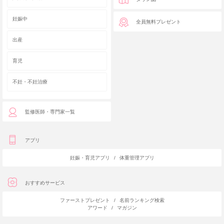
妊娠中
全員無料プレゼント
出産
育児
不妊・不妊治療
監修医師・専門家一覧
アプリ
妊娠・育児アプリ
/
体重管理アプリ
おすすめサービス
ファーストプレゼント
/
名前ランキング検索
アワード
/
マガジン