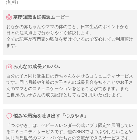
（無料）
基礎知識＆妊娠週ムービー
おなかの赤ちゃんやママの体のこと、日常生活のポイントから
日々の注意点まで分かりやすく解説します。
全ての記事が専門家の監修を受けているので安心してご利用頂け
ます。
みんなの成長アルバム
自分の子と同じ誕生日の赤ちゃんを探せるコミュニティサービス
です。同じ月齢や年齢のお子さんの成長具合を知ることやお子さ
んのママとのコミュニケーションをとることができます。また、
ご自身のお子さんの成長記録としてもご利用いただけます。
悩みや愚痴を吐き出す「つぶやき」
「つぶやき」は、ベビーカレンダー公式アプリ限定で展開してい
るコミュニティサービスです。他のSNSではつぶやけないことや
同じ育児世代のママ・パパたちとの交流ができるサービスです。