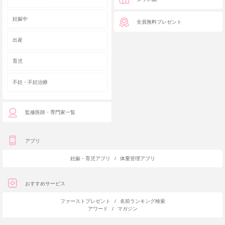
妊娠中
全員無料プレゼント
出産
育児
不妊・不妊治療
監修医師・専門家一覧
アプリ
妊娠・育児アプリ
/
体重管理アプリ
おすすめサービス
ファーストプレゼント
/
名前ランキング検索
アワード
/
マガジン