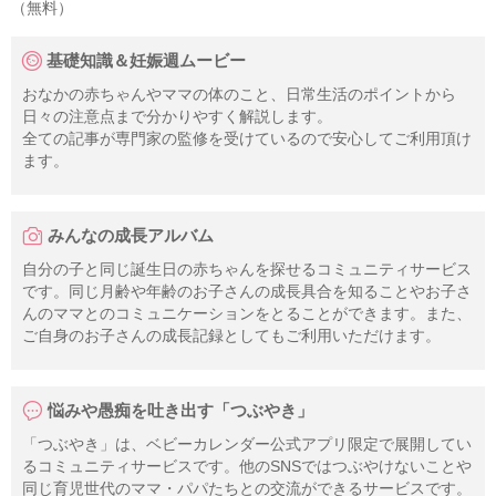
（無料）
基礎知識＆妊娠週ムービー
おなかの赤ちゃんやママの体のこと、日常生活のポイントから
日々の注意点まで分かりやすく解説します。
全ての記事が専門家の監修を受けているので安心してご利用頂け
ます。
みんなの成長アルバム
自分の子と同じ誕生日の赤ちゃんを探せるコミュニティサービス
です。同じ月齢や年齢のお子さんの成長具合を知ることやお子さ
んのママとのコミュニケーションをとることができます。また、
ご自身のお子さんの成長記録としてもご利用いただけます。
悩みや愚痴を吐き出す「つぶやき」
「つぶやき」は、ベビーカレンダー公式アプリ限定で展開してい
るコミュニティサービスです。他のSNSではつぶやけないことや
同じ育児世代のママ・パパたちとの交流ができるサービスです。