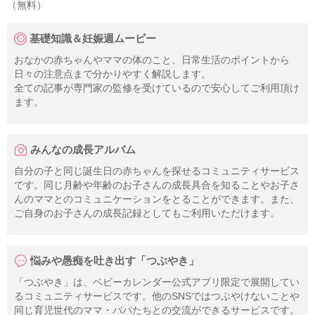
（無料）
基礎知識＆妊娠週ムービー
おなかの赤ちゃんやママの体のこと、日常生活のポイントから
日々の注意点まで分かりやすく解説します。
全ての記事が専門家の監修を受けているので安心してご利用頂け
ます。
みんなの成長アルバム
自分の子と同じ誕生日の赤ちゃんを探せるコミュニティサービス
です。同じ月齢や年齢のお子さんの成長具合を知ることやお子さ
んのママとのコミュニケーションをとることができます。また、
ご自身のお子さんの成長記録としてもご利用いただけます。
悩みや愚痴を吐き出す「つぶやき」
「つぶやき」は、ベビーカレンダー公式アプリ限定で展開してい
るコミュニティサービスです。他のSNSではつぶやけないことや
同じ育児世代のママ・パパたちとの交流ができるサービスです。