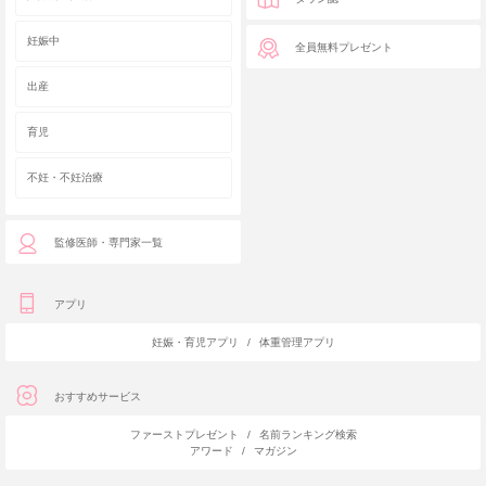
妊娠中
全員無料プレゼント
出産
育児
不妊・不妊治療
監修医師・専門家一覧
アプリ
妊娠・育児アプリ
/
体重管理アプリ
おすすめサービス
ファーストプレゼント
/
名前ランキング検索
アワード
/
マガジン